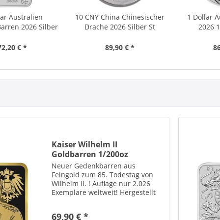
lar Australien
10 CNY China Chinesischer
1 Dollar A
arren 2026 Silber
Drache 2026 Silber St
2026 1
St
72,20 € *
89,90 € *
86
Kaiser Wilhelm II
Goldbarren 1/200oz
Neuer Gedenkbarren aus
Feingold zum 85. Todestag von
Wilhelm II. ! Auflage nur 2.026
Exemplare weltweit! Hergestellt
in Deutschland (LEV = Leipziger
Edelmetall-Verarbeitung) Wilhelm
69,90 € *
II. wurde am 27. Januar 1859 als