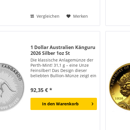
Vergleichen
Merken
1 Dollar Australien Känguru
2026 Silber 1oz St
Die klassische Anlagemünze der
Perth-Mint! 31,1 g – eine Unze
Feinsilber! Das Design dieser
beliebten Bullion-Münze zeigt ein
springendes Känguru, umgeben
von stilisierten Sonnenstrahlen.
92,35 € *
Die Inschriften am Rand
umfassen "AUSTRALIAN...
In den
Warenkorb