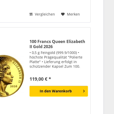
Vergleichen
Merken
100 Francs Queen Elizabeth
II Gold 2026
• 0,5 g Feingold (999.9/1000) •
höchste Prägequalität "Polierte
Platte" • Lieferung erfolgt in
schützender Kapsel Zum 100.
Geburtstag von Queen Elizabeth
II würdigt diese 0,5 g Goldmünze
119,00 € *
eine der prägendsten
Persönlichkeiten...
In den
Warenkorb