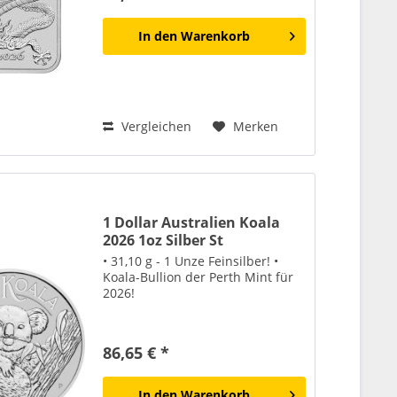
In den
Warenkorb
Vergleichen
Merken
1 Dollar Australien Koala
2026 1oz Silber St
• 31,10 g - 1 Unze Feinsilber! •
Koala-Bullion der Perth Mint für
2026!
86,65 € *
In den
Warenkorb