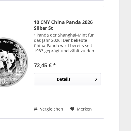
10 CNY China Panda 2026
Silber St
• Panda der Shanghai-Mint für
das Jahr 2026! Der beliebte
China-Panda wird bereits seit
1983 geprägt und zählt zu den
bekanntesten Anlagemünzen der
Welt. Jedes Jahr erscheint die
72,45 € *
Münze mit einem neuen,
detailreich gestalteten...
Details
Vergleichen
Merken