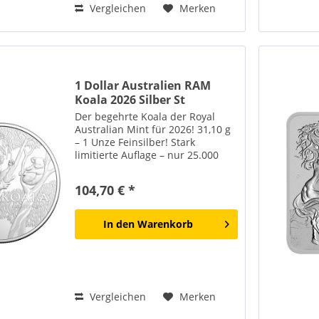
Vergleichen
Merken
1 Dollar Australien RAM
Koala 2026 Silber St
Der begehrte Koala der Royal
Australian Mint für 2026! 31,10 g
– 1 Unze Feinsilber! Stark
limitierte Auflage – nur 25.000
Stück weltweit! Lieferung erfolgt
in einer schützenden Kapsel!
104,70 € *
In den
Warenkorb
Vergleichen
Merken