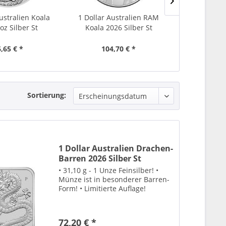
ustralien Koala
1 Dollar Australien RAM
100 Francs Q
oz Silber St
Koala 2026 Silber St
II G
,65 € *
104,70 € *
119,
Sortierung:
1 Dollar Australien Drachen-
Barren 2026 Silber St
• 31,10 g - 1 Unze Feinsilber! •
Münze ist in besonderer Barren-
Form! • Limitierte Auflage!
72,20 € *