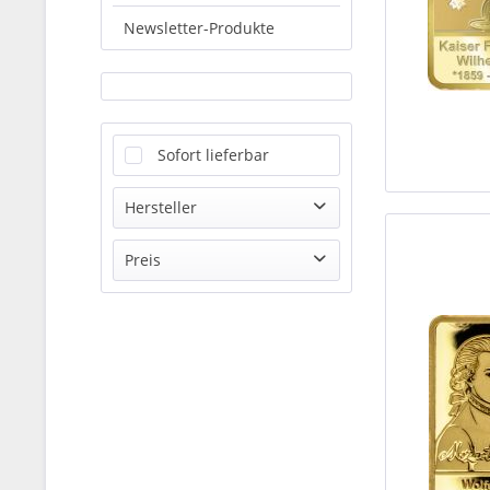
Newsletter-Produkte
Sofort lieferbar
Hersteller
Offizieller Distributor
Preis
Perth Mint
Royal Australian Mint
von
59,60 €
bis
119,00 €
The Royal Mint