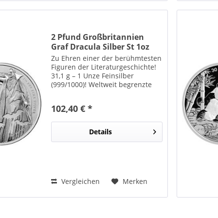
2 Pfund Großbritannien
Graf Dracula Silber St 1oz
Zu Ehren einer der berühmtesten
Figuren der Literaturgeschichte!
31,1 g – 1 Unze Feinsilber
(999/1000)! Weltweit begrenzte
Auflage! Diese offizielle Ausgabe
der britischen Royal Mint ist
102,40 € *
einer der berühmtesten Figuren
der...
Details
Vergleichen
Merken