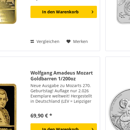
Enkel von Kaiser...
In den
Warenkorb
Vergleichen
Merken
Wolfgang Amadeus Mozart
Goldbarren 1/200oz
Neue Ausgabe zu Mozarts 270.
Geburtstag! Auflage nur 2.026
Exemplare weltweit! Hergestellt
in Deutschland (LEV = Leipziger
Edelmetall-Verarbeitung)
Wolfgang Amadeus Mozart (1756–
69,90 € *
1791) zählt zu den
bedeutendsten Komponisten
der...
In den
Warenkorb