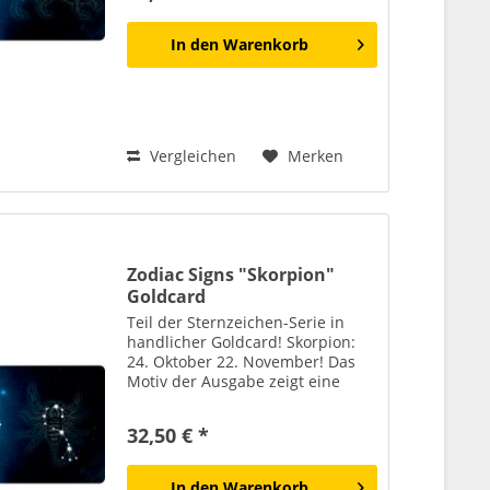
zwölf Tierkreiszeichen mit ihren...
In den
Warenkorb
Vergleichen
Merken
Zodiac Signs "Skorpion"
Goldcard
Teil der Sternzeichen-Serie in
handlicher Goldcard! Skorpion:
24. Oktober 22. November! Das
Motiv der Ausgabe zeigt eine
stilisierte Sonnendarstellung mit
Sonnenstrahlen im Mittelpunkt.
32,50 € *
Rund um die Sonne sind die
zwölf Tierkreiszeichen...
In den
Warenkorb