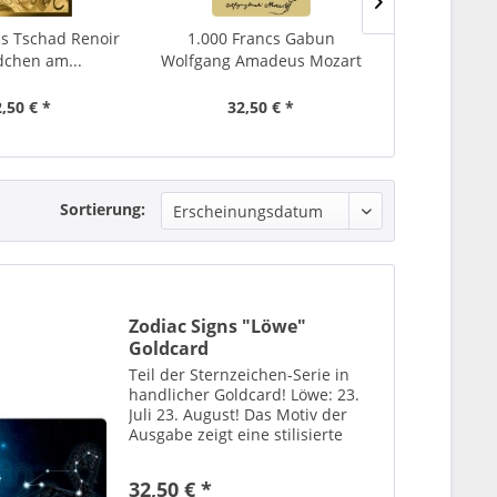
cs Tschad Renoir
1.000 Francs Gabun
1.000 Fr
dchen am...
Wolfgang Amadeus Mozart
Schutzengel
CC Gold
G
,50 € *
32,50 € *
32,
Sortierung:
Zodiac Signs "Löwe"
Goldcard
Teil der Sternzeichen-Serie in
handlicher Goldcard! Löwe: 23.
Juli 23. August! Das Motiv der
Ausgabe zeigt eine stilisierte
Sonnendarstellung mit
Sonnenstrahlen im Mittelpunkt.
32,50 € *
Rund um die Sonne sind die