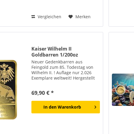
Vergleichen
Merken
Kaiser Wilhelm II
Goldbarren 1/200oz
Neuer Gedenkbarren aus
Feingold zum 85. Todestag von
Wilhelm II. ! Auflage nur 2.026
Exemplare weltweit! Hergestellt
in Deutschland (LEV = Leipziger
Edelmetall-Verarbeitung) Wilhelm
69,90 € *
II. wurde am 27. Januar 1859 als
Enkel von Kaiser...
In den
Warenkorb