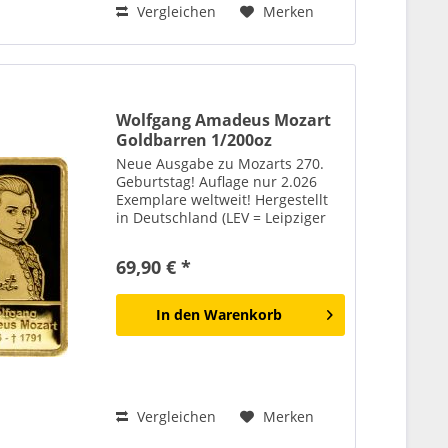
Vergleichen
Merken
Wolfgang Amadeus Mozart
Goldbarren 1/200oz
Neue Ausgabe zu Mozarts 270.
Geburtstag! Auflage nur 2.026
Exemplare weltweit! Hergestellt
in Deutschland (LEV = Leipziger
Edelmetall-Verarbeitung)
Wolfgang Amadeus Mozart (1756–
69,90 € *
1791) zählt zu den
bedeutendsten Komponisten
der...
In den
Warenkorb
Vergleichen
Merken