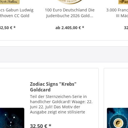
ncs Gabun Ludwig
100 Euro Deutschland Die
3.000 Fran
thoven CC Gold
Judenbuche 2026 Gold...
III Mä
32,50 € *
ab 2.405,00 € *
32
Zodiac Signs "Krebs"
Goldcard
Teil der Sternzeichen-Serie in
handlicher Goldcard! Waage: 22.
Juni 22. Juli! Das Motiv der
Ausgabe zeigt eine stilisierte
Sonnendarstellung mit
Sonnenstrahlen im Mittelpunkt.
32,50 € *
Rund um die Sonne sind die