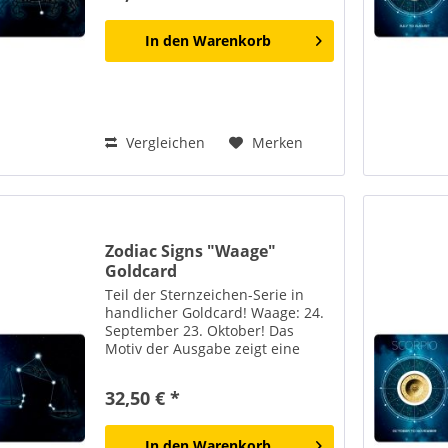
zwölf Tierkreiszeichen mit ihren...
In den
Warenkorb
Vergleichen
Merken
Zodiac Signs "Waage"
Goldcard
Teil der Sternzeichen-Serie in
handlicher Goldcard! Waage: 24.
September 23. Oktober! Das
Motiv der Ausgabe zeigt eine
stilisierte Sonnendarstellung mit
Sonnenstrahlen im Mittelpunkt.
32,50 € *
Rund um die Sonne sind die
zwölf Tierkreiszeichen mit...
In den
Warenkorb