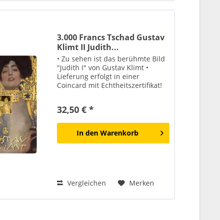
3.000 Francs Tschad Gustav
Klimt II Judith...
• Zu sehen ist das berühmte Bild
"Judith I" von Gustav Klimt •
Lieferung erfolgt in einer
Coincard mit Echtheitszertifikat!
Gustav Klimts Gemälde "Judith I"
aus dem Jahr 1901 ist ein
32,50 € *
herausragendes Beispiel seiner
Goldenen Phase und ein...
In den
Warenkorb
Vergleichen
Merken