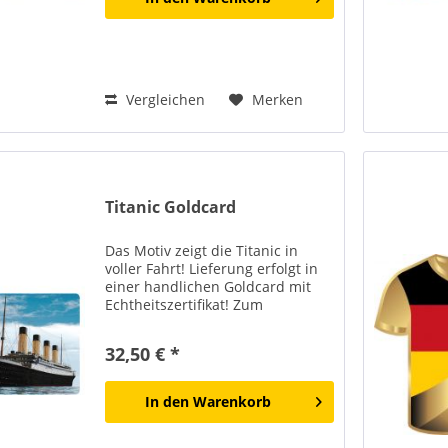
Vergleichen
Merken
Titanic Goldcard
Das Motiv zeigt die Titanic in
voller Fahrt! Lieferung erfolgt in
einer handlichen Goldcard mit
Echtheitszertifikat! Zum
Gedenken an den Untergang der
Titanic wurde diese besondere
32,50 € *
Sammlerausgabe
herausgegeben, die die Tragödie
des 15....
In den
Warenkorb