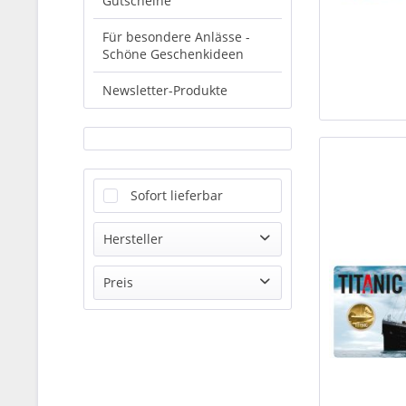
Gutscheine
Für besondere Anlässe -
Schöne Geschenkideen
Newsletter-Produkte
Sofort lieferbar
Hersteller
CIT
Preis
Münze Deutschland
Münze Österreich AG
von
24,95 €
bis
Offizieller Distributor
15500,00 €
Perth Mint
Swissmint