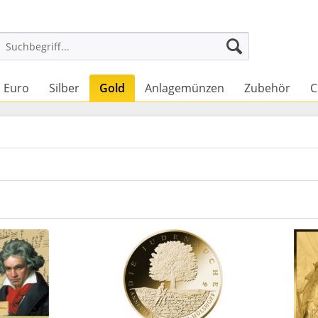
Euro
Silber
Gold
Anlagemünzen
Zubehör
C