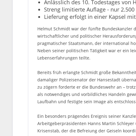
Anlässlich des 10. Todestages von 
Streng limitierte Auflage - nur 2.500
Lieferung erfolgt in einer Kapsel mit 
Helmut Schmidt war der fünfte Bundeskanzler der
wirtschaftlicher und politischer Herausforderu
pragmatischer Staatsmann, der international ho
Neben seiner politischen Tätigkeit war er ein l
Lebenserfahrungen teilte.
Bereits früh erlangte Schmidt große Bekannthe
damaliger Polizeisenator der Hansestadt überna
zu zögern forderte er die Bundeswehr an – trot
als notwendiges und vorbildliches Handeln gew
Laufbahn und festigte sein Image als entschlos
Ein besonders prägendes Ereignis seiner Kanzle
Arbeitgeberpräsidenten Hanns Martin Schleyer u
Krisenstab, der die Befreiung der Geiseln koor