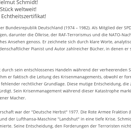
Helmut Schmidt!
 Stück weltweit!
Echtheitszertifikat!
 Bundesrepublik Deutschland (1974 – 1982). Als Mitglied der SPD p
ngen, darunter die Ölkrise, der RAF-Terrorismus und die NATO-Na
hes Ansehen genoss. Er zeichnete sich durch klare Worte, analyti
eidenschaftlicher Pianist und Autor zahlreicher Bücher, in denen e
it durch sein entschlossenes Handeln während der verheerenden S
hm er faktisch die Leitung des Krisenmanagements, obwohl er form
z fehlender rechtlicher Grundlage. Diese mutige Entscheidung, die
ürdigt. Sein Krisenmanagement während dieser Katastrophe marki
sener Macher.
rschaft war der "Deutsche Herbst" 1977. Die Rote Armee Fraktion (
nd der Lufthansa-Maschine "Landshut" in eine tiefe Krise. Schmidt
dinierte. Seine Entscheidung, den Forderungen der Terroristen nic