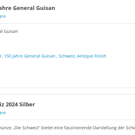
ahre General Guisan
are
al Guisan
r
,
150 Jahre General Guisan
,
Schweiz
,
Antique Finish
z 2024 Silber
are
ünze „Die Schweiz“ bietet eine faszinierende Darstellung der Schw