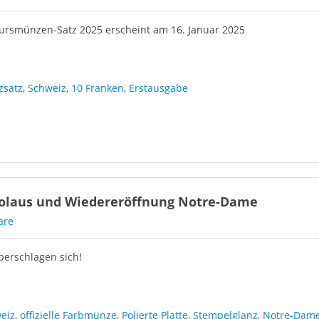
ursmünzen-Satz 2025 erscheint am 16. Januar 2025
satz
,
Schweiz
,
10 Franken
,
Erstausgabe
kolaus und Wiedereröffnung Notre-Dame
are
berschlagen sich!
eiz
,
offizielle Farbmünze
,
Polierte Platte
,
Stempelglanz
,
Notre-Dam