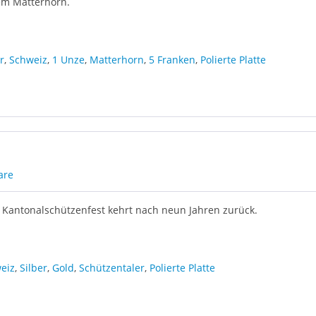
em Matterhorn.
r
,
Schweiz
,
1 Unze
,
Matterhorn
,
5 Franken
,
Polierte Platte
are
r Kantonalschützenfest kehrt nach neun Jahren zurück.
eiz
,
Silber
,
Gold
,
Schützentaler
,
Polierte Platte