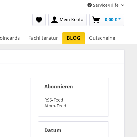
Service/Hilfe
Mein Konto
0,00 € *
oincards
Fachliteratur
BLOG
Gutscheine
Abonnieren
RSS-Feed
Atom-Feed
Datum