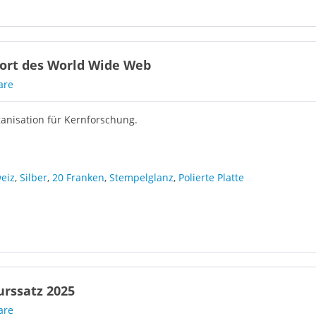
ort des World Wide Web
are
anisation für Kernforschung.
eiz
,
Silber
,
20 Franken
,
Stempelglanz
,
Polierte Platte
urssatz 2025
are