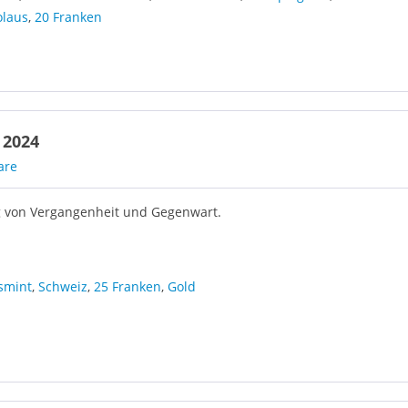
olaus
,
20 Franken
 2024
are
 von Vergangenheit und Gegenwart.
smint
,
Schweiz
,
25 Franken
,
Gold