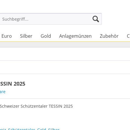
Euro
Silber
Gold
Anlagemünzen
Zubehör
C
ESSIN 2025
are
: Schweizer Schützentaler TESSIN 2025
eiz
,
Schützentaler
,
Gold
,
Silber