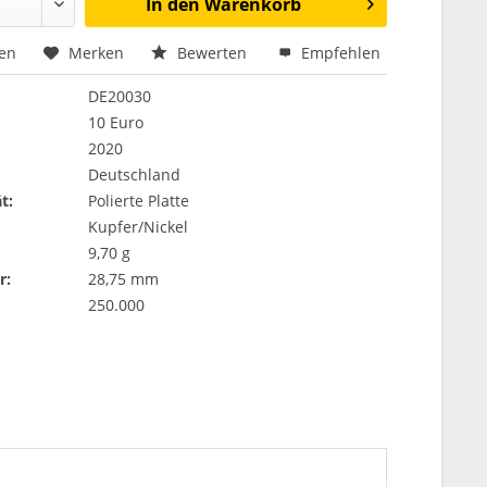
In den
Warenkorb
hen
Merken
Bewerten
Empfehlen
DE20030
10 Euro
2020
Deutschland
t:
Polierte Platte
Kupfer/Nickel
9,70 g
r:
28,75 mm
250.000