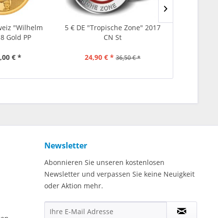
eiz "Wilhelm
5 € DE "Tropische Zone" 2017
5 € DE Sub
18 Gold PP
CN St
201
,00 € *
24,90 € *
29,90 €
36,50 € *
Newsletter
Abonnieren Sie unseren kostenlosen
Newsletter und verpassen Sie keine Neuigkeit
oder Aktion mehr.