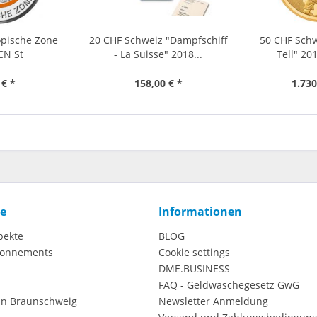
opische Zone
20 CHF Schweiz "Dampfschiff
50 CHF Schw
CN St
- La Suisse" 2018...
Tell" 20
 € *
158,00 € *
1.730
ce
Informationen
pekte
BLOG
onnements
Cookie settings
DME.BUSINESS
FAQ - Geldwäschegesetz GwG
in Braunschweig
Newsletter Anmeldung