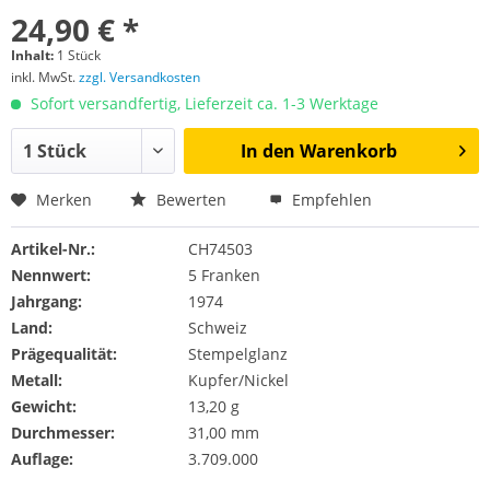
24,90 € *
Inhalt:
1 Stück
inkl. MwSt.
zzgl. Versandkosten
Sofort versandfertig, Lieferzeit ca. 1-3 Werktage
In den
Warenkorb
Merken
Bewerten
Empfehlen
Artikel-Nr.:
CH74503
Nennwert:
5 Franken
Jahrgang:
1974
Land:
Schweiz
Prägequalität:
Stempelglanz
Metall:
Kupfer/Nickel
Gewicht:
13,20 g
Durchmesser:
31,00 mm
Auflage:
3.709.000