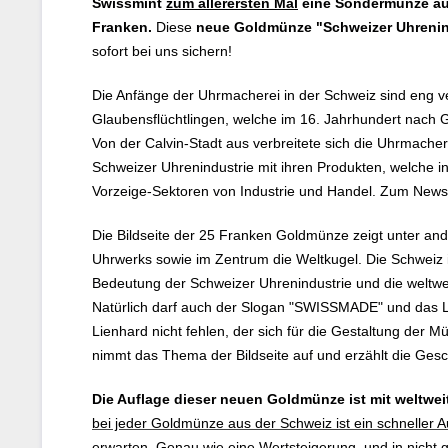
Swissmint
zum allerersten Mal
eine Sondermünze au
Franken.
Diese
neue Goldmünze "Schweizer Uhrenin
sofort bei uns sichern!
Die Anfänge der Uhrmacherei in der Schweiz sind eng 
Glaubensflüchtlingen, welche im 16. Jahrhundert nach 
Von der Calvin-Stadt aus verbreitete sich die Uhrmachere
Schweizer Uhrenindustrie mit ihren Produkten, welche in
Vorzeige-Sektoren von Industrie und Handel. Zum Newsl
Die Bildseite der 25 Franken Goldmünze zeigt unter and
Uhrwerks sowie im Zentrum die Weltkugel. Die Schweiz i
Bedeutung der Schweizer Uhrenindustrie und die weltwei
Natürlich darf auch der Slogan "SWISSMADE" und das 
Lienhard nicht fehlen, der sich für die Gestaltung der M
nimmt das Thema der Bildseite auf und erzählt die Gesch
Die Auflage dieser neuen Goldmünze ist mit weltweit
bei jeder Goldmünze aus der Schweiz ist ein schneller 
erwarten. Genau wie eine Wertsteigerung, und in nicht 