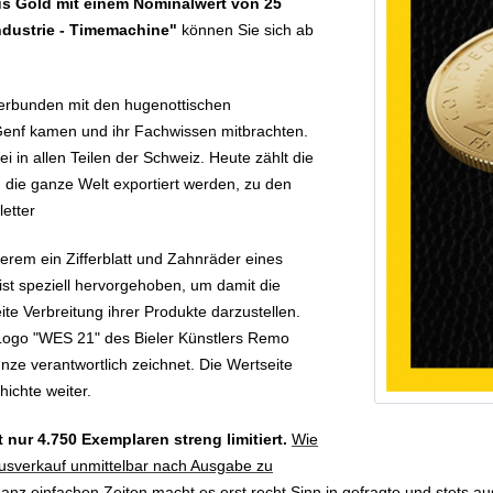
s Gold mit einem Nominalwert von 25
dustrie - Timemachine"
können Sie sich ab
verbunden mit den hugenottischen
Genf kamen und ihr Fachwissen mitbrachten.
i in allen Teilen der Schweiz. Heute zählt die
 die ganze Welt exportiert werden, zu den
etter
erem ein Zifferblatt und Zahnräder eines
st speziell hervorgehoben, um damit die
te Verbreitung ihrer Produkte darzustellen.
Logo "WES 21" des Bieler Künstlers Remo
ünze verantwortlich zeichnet. Die Wertseite
ichte weiter.
 nur 4.750 Exemplaren streng limitiert.
Wie
Ausverkauf unmittelbar nach Ausgabe zu
ganz einfachen Zeiten macht es erst recht Sinn in gefragte und stets 