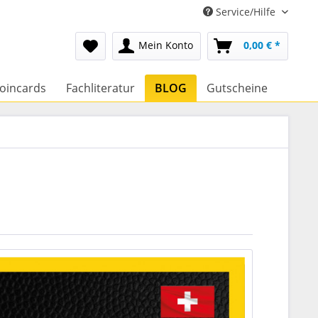
Service/Hilfe
Mein Konto
0,00 € *
oincards
Fachliteratur
BLOG
Gutscheine