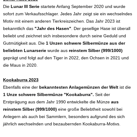
Die
Lunar III Serie
startete Anfang September 2020 und wurde
sofort zum Verkaufsschlager. Jedes Jahr zeigt sie ein wechselndes
Motiv mit einem anderen Tierkreiszeichen. Das Jahr 2023 ist
bekanntlich das
"Jahr des Hasen"
. Der gesellige Hase ist überall
beliebt und zeichnet sich insbesondere durch seine Geduld und
Gutmütigkeit aus. Die
1 Unzen schwere Silbermünze aus der
beliebten Lunarserie
wurde aus
reinstem Silber (999/1000)
geprägt und folgt auf den Tiger in 2022, den Ochsen in 2021 und
die Maus in 2020.
Kookaburra 2023
Ebenfalls eine der
bekanntesten Anlagemünzen der Welt
ist die
1 Unze schwere Silbermünze "Kookaburra".
Seit der
Erstprägung aus dem Jahr 1990 entwickelte die Münze
aus
reinstem Silber (999/1000)
eine große Beliebtheit sowohl bei
Anlegern als auch bei Sammlern, besonders aufgrund des sich
jährlich wechselnden und bezaubernden Kookaburra-Motivs.