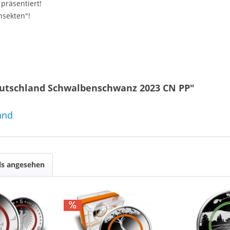
präsentiert!
nsekten"!
eutschland Schwalbenschwanz 2023 CN PP"
and
ls angesehen