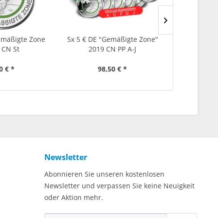
emäßigte Zone
5x 5 € DE "Gemäßigte Zone"
5 € DE "Ge
 CN St
2019 CN PP A-J
201
0 € *
98,50 € *
24
Newsletter
Abonnieren Sie unseren kostenlosen
Newsletter und verpassen Sie keine Neuigkeit
oder Aktion mehr.