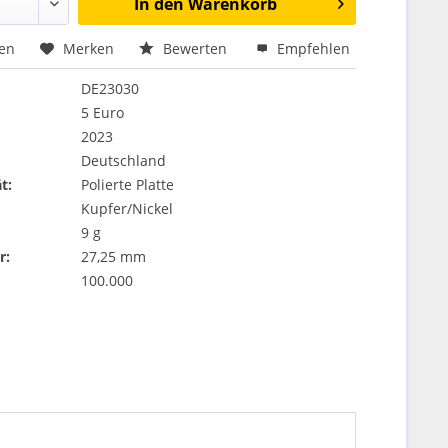
In den
Warenkorb
hen
Merken
Bewerten
Empfehlen
DE23030
5 Euro
2023
Deutschland
t:
Polierte Platte
Kupfer/Nickel
9 g
r:
27,25 mm
100.000