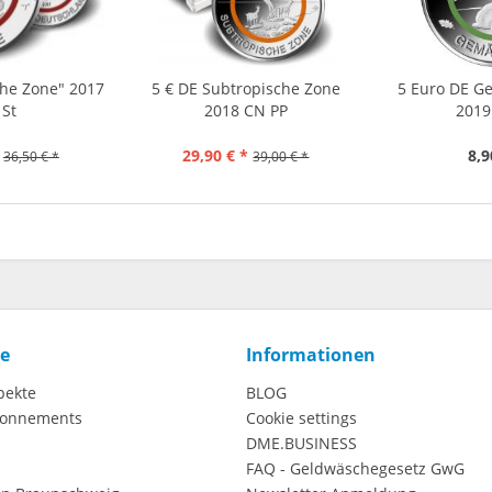
che Zone" 2017
5 € DE Subtropische Zone
5 Euro DE G
 St
2018 CN PP
2019
29,90 € *
8,9
36,50 € *
39,00 € *
ce
Informationen
pekte
BLOG
onnements
Cookie settings
DME.BUSINESS
FAQ - Geldwäschegesetz GwG