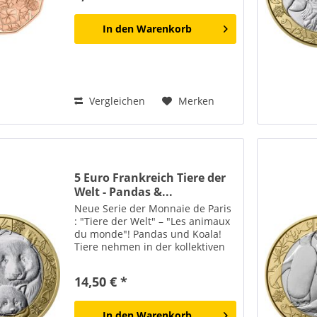
etwas überraschend Erfreuliches.
Mit der Münze wünschen Sie
In den
Warenkorb
jemandem in...
Vergleichen
Merken
5 Euro Frankreich Tiere der
Welt - Pandas &...
Neue Serie der Monnaie de Paris
: "Tiere der Welt" – "Les animaux
du monde"! Pandas und Koala!
Tiere nehmen in der kollektiven
Vorstellungswelt einen
wesentlichen Platz ein. Ob
14,50 € *
vertraut oder fremd,
geheimnisvoll oder majestätisch –
sie...
In den
Warenkorb