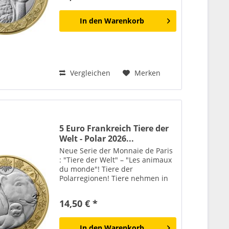
geheimnisvoll oder...
In den
Warenkorb
Vergleichen
Merken
5 Euro Frankreich Tiere der
Welt - Polar 2026...
Neue Serie der Monnaie de Paris
: "Tiere der Welt" – "Les animaux
du monde"! Tiere der
Polarregionen! Tiere nehmen in
der kollektiven Vorstellungswelt
einen wesentlichen Platz ein. Ob
14,50 € *
vertraut oder fremd,
geheimnisvoll oder
majestätisch...
In den
Warenkorb