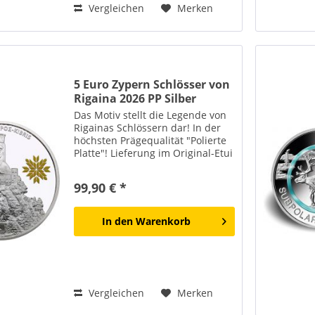
Vergleichen
Merken
5 Euro Zypern Schlösser von
Rigaina 2026 PP Silber
Das Motiv stellt die Legende von
Rigainas Schlössern dar! In der
höchsten Prägequalität "Polierte
Platte"! Lieferung im Original-Etui
inklusive Echtheitszertifikat! Der
Mythos von Rigainas Burgen
99,90 € *
gehört zu den bekanntesten
Legenden...
In den
Warenkorb
Vergleichen
Merken