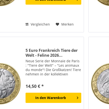
Vergleichen
Merken
5 Euro Frankreich Tiere der
Welt - Feline 2026...
Neue Serie der Monnaie de Paris
: "Tiere der Welt" – "Les animaux
du monde"! Die Großkatzen! Tiere
nehmen in der kollektiven
Vorstellungswelt einen
wesentlichen Platz ein. Ob
14,50 € *
vertraut oder fremd,
geheimnisvoll oder majestätisch –
sie...
In den
Warenkorb