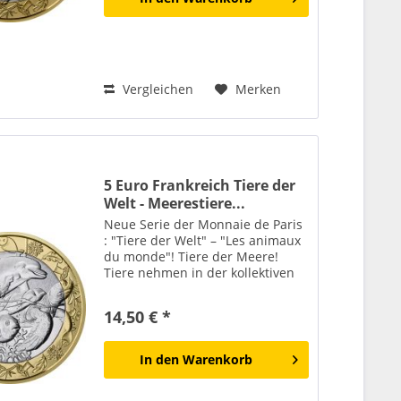
Vergleichen
Merken
5 Euro Frankreich Tiere der
Welt - Meerestiere...
Neue Serie der Monnaie de Paris
: "Tiere der Welt" – "Les animaux
du monde"! Tiere der Meere!
Tiere nehmen in der kollektiven
Vorstellungswelt einen
wesentlichen Platz ein. Ob
14,50 € *
vertraut oder fremd,
geheimnisvoll oder majestätisch –
sie...
In den
Warenkorb