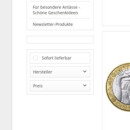
Für besondere Anlässe -
Schöne Geschenkideen
Newsletter-Produkte
Sofort lieferbar
Hersteller
Monnaie de Paris
Preis
Münze Deutschland
Münze Österreich AG
von
7,90 €
bis
149,50 €
Offizieller Distributor