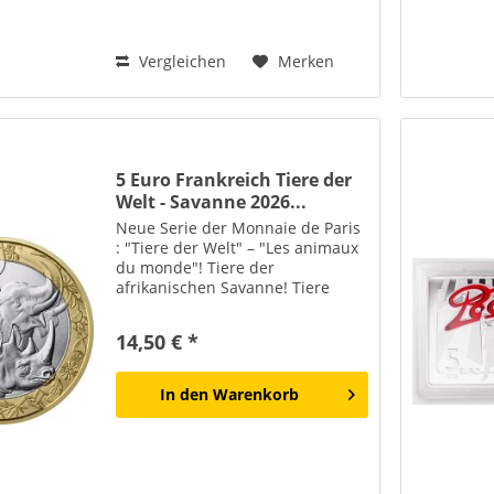
Vergleichen
Merken
5 Euro Frankreich Tiere der
Welt - Savanne 2026...
Neue Serie der Monnaie de Paris
: "Tiere der Welt" – "Les animaux
du monde"! Tiere der
afrikanischen Savanne! Tiere
nehmen in der kollektiven
Vorstellungswelt einen
14,50 € *
wesentlichen Platz ein. Ob
vertraut oder fremd,
geheimnisvoll oder...
In den
Warenkorb