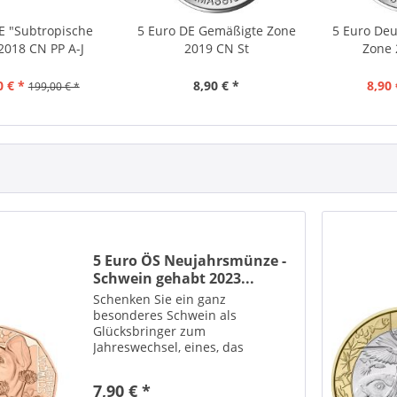
DE "Subtropische
5 Euro DE Gemäßigte Zone
5 Euro Deu
2018 CN PP A-J
2019 CN St
Zone 
0 € *
8,90 € *
8,90 
199,00 € *
5 Euro ÖS Neujahrsmünze -
Schwein gehabt 2023...
Schenken Sie ein ganz
besonderes Schwein als
Glücksbringer zum
Jahreswechsel, eines, das
Optimismus ausdrückt. Denn
jederzeit kann etwas
7,90 € *
Unvorhergesehenes passieren,