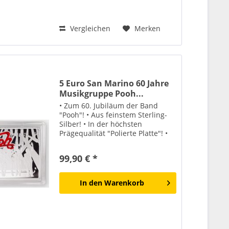
Vergleichen
Merken
5 Euro San Marino 60 Jahre
Musikgruppe Pooh...
• Zum 60. Jubiläum der Band
"Pooh"! • Aus feinstem Sterling-
Silber! • In der höchsten
Prägequalität "Polierte Platte"! •
Lieferung erfolgt in der
Originalverpackung! Die Gruppe
99,90 € *
Pooh wurde 1966 gegründet. Zur
ursprünglichen Besetzung der...
In den
Warenkorb