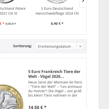
tschland Polare
5 Euro Deutschland
5 Euro D
2021 CN St
Hainschwebfliege 2024 CN
Schwalben
St
C
€ *
8,90 € *
8,
9,90 € *
Sortierung:
5 Euro Frankreich Tiere der
Welt - Vögel 2026...
Neue Serie der Monnaie de Paris
: "Tiere der Welt" – "Les animaux
du monde"! Die Vögel – von groß
bis klein! Tiere nehmen in der
kollektiven Vorstellungswelt einen
wesentlichen Platz ein. Ob
14,50 € *
vertraut oder fremd,