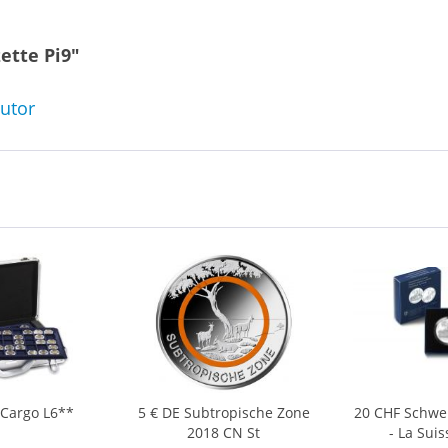
ette Pi9"
butor
 Cargo L6**
5 € DE Subtropische Zone
20 CHF Schwei
2018 CN St
- La Suis