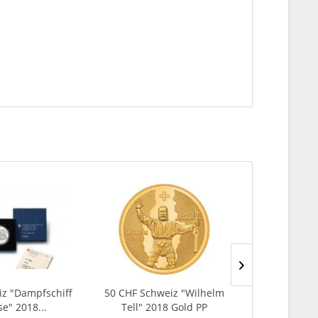
z "Dampfschiff
50 CHF Schweiz "Wilhelm
5 € DE Sub
se" 2018...
Tell" 2018 Gold PP
201