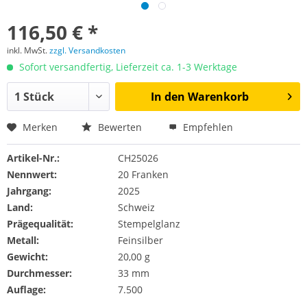
116,50 € *
inkl. MwSt.
zzgl. Versandkosten
Sofort versandfertig, Lieferzeit ca. 1-3 Werktage
In den
Warenkorb
Merken
Bewerten
Empfehlen
Artikel-Nr.:
CH25026
Nennwert:
20 Franken
Jahrgang:
2025
Land:
Schweiz
Prägequalität:
Stempelglanz
Metall:
Feinsilber
Gewicht:
20,00 g
Durchmesser:
33 mm
Auflage:
7.500