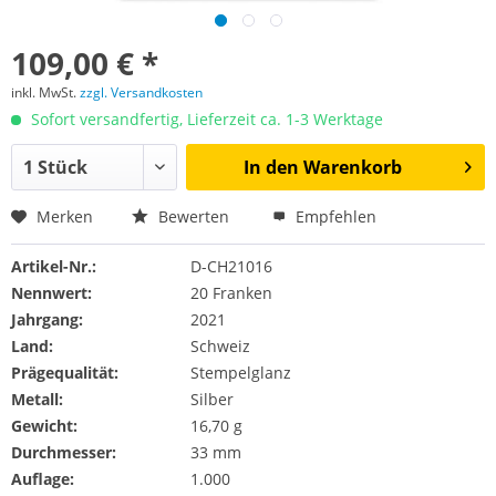
109,00 € *
inkl. MwSt.
zzgl. Versandkosten
Sofort versandfertig, Lieferzeit ca. 1-3 Werktage
In den
Warenkorb
Merken
Bewerten
Empfehlen
Artikel-Nr.:
D-CH21016
Nennwert:
20 Franken
Jahrgang:
2021
Land:
Schweiz
Prägequalität:
Stempelglanz
Metall:
Silber
Gewicht:
16,70 g
Durchmesser:
33 mm
Auflage:
1.000