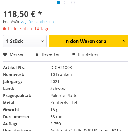
118,50 € *
inkl. MwSt.
zzgl. Versandkosten
Lieferzeit ca. 14 Tage
In den
Warenkorb
Merken
Bewerten
Empfehlen
Artikel-Nr.:
D-CH21003
Nennwert:
10 Franken
Jahrgang:
2021
Land:
Schweiz
Prägequalität:
Polierte Platte
Metall:
Kupfer/Nickel
Gewicht:
15 g
Durchmesser:
33 mm
Auflage:
2.750
Umsatzsteuer:
Preis enthält die Diff-USt. gem. §25a