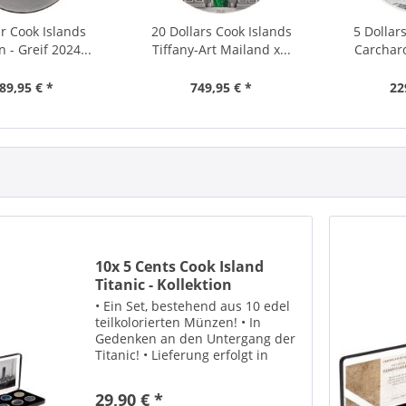
ar Cook Islands
20 Dollars Cook Islands
5 Dollar
 - Greif 2024...
Tiffany-Art Mailand x...
Carchar
89,95 € *
749,95 € *
22
10x 5 Cents Cook Island
Titanic - Kollektion
• Ein Set, bestehend aus 10 edel
teilkolorierten Münzen! • In
Gedenken an den Untergang der
Titanic! • Lieferung erfolgt in
einem schützenden Etui!
29,90 € *