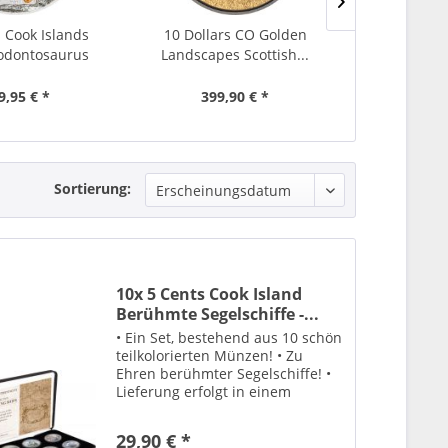
s Cook Islands
10 Dollars CO Golden
10 Dollars
odontosaurus
Landscapes Scottish...
Silverland 
2026...
9,95 € *
399,90 € *
199,
Sortierung:
10x 5 Cents Cook Island
Berühmte Segelschiffe -...
• Ein Set, bestehend aus 10 schön
teilkolorierten Münzen! • Zu
Ehren berühmter Segelschiffe! •
Lieferung erfolgt in einem
schützenden Etui!
29,90 € *