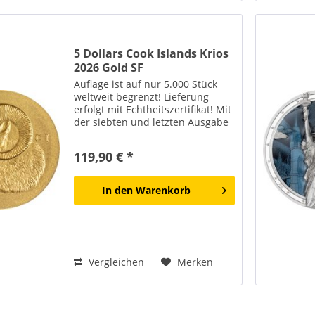
5 Dollars Cook Islands Krios
2026 Gold SF
Auflage ist auf nur 5.000 Stück
weltweit begrenzt! Lieferung
erfolgt mit Echtheitszertifikat! Mit
der siebten und letzten Ausgabe
der erfolgreichen Serie
"Numismatic Icons" geht die
119,90 € *
Reise diesmal nach Delphi. Die
antike Kultstätte in...
In den
Warenkorb
Vergleichen
Merken