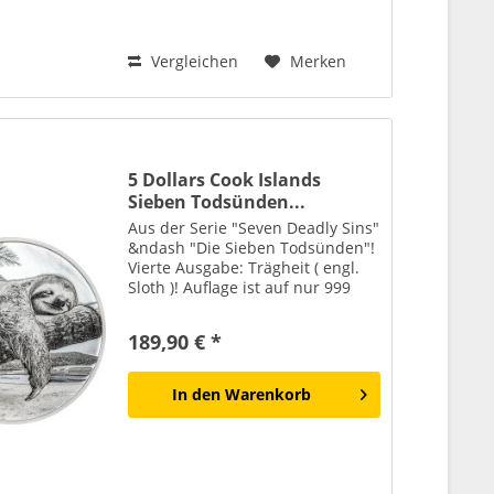
Vergleichen
Merken
5 Dollars Cook Islands
Sieben Todsünden...
Aus der Serie "Seven Deadly Sins"
&ndash "Die Sieben Todsünden"!
Vierte Ausgabe: Trägheit ( engl.
Sloth )! Auflage ist auf nur 999
Stück weltweit begrenzt! Die
vierte Ausgabe der Serie widmet
189,90 € *
sich der Trägheit – jenem
Zustand, in dem...
In den
Warenkorb