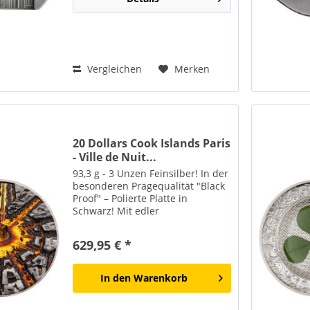
Vergleichen
Merken
20 Dollars Cook Islands Paris
- Ville de Nuit...
93,3 g - 3 Unzen Feinsilber! In der
besonderen Prägequalität "Black
Proof" – Polierte Platte in
Schwarz! Mit edler
Teilvergoldung und aufwendiger
Befärbung! smartminting® Ultra
629,95 € *
High Relief! Auflage ist auf nur
500 Stück weltweit...
In den
Warenkorb