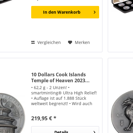
In den
Warenkorb
Vergleichen
Merken
10 Dollars Cook Islands
Temple of Heaven 2023...
• 62,2 g - 2 Unzen! •
smartminting® Ultra High Relief!
• Auflage ist auf 1.888 Stück
weltweit begrenzt! • Wird auch
auf der Rückseite des Bllion-
Klassikers "China Panda"
219,95 € *
abgebildet! • Lieferung erfolgt in
Etui mit Echtheitszertifikat!...
Details