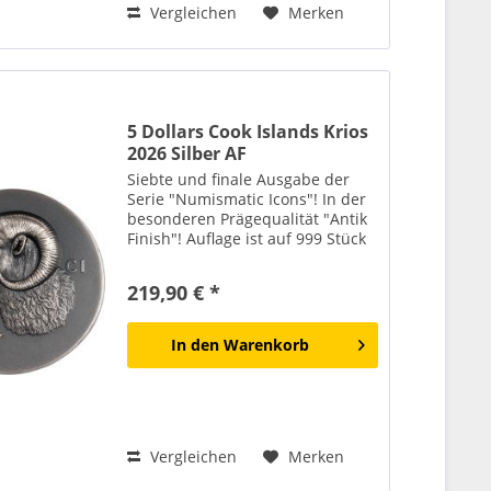
Vergleichen
Merken
5 Dollars Cook Islands Krios
2026 Silber AF
Siebte und finale Ausgabe der
Serie "Numismatic Icons"! In der
besonderen Prägequalität "Antik
Finish"! Auflage ist auf 999 Stück
weltweit begrenzt! Lieferung
erfolgt in einem Etui mit
219,90 € *
Echtheitszertifikat! Mit der
siebten und letzten...
In den
Warenkorb
Vergleichen
Merken