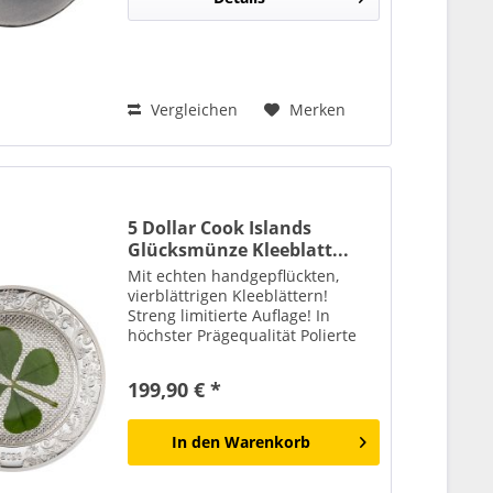
Vergleichen
Merken
5 Dollar Cook Islands
Glücksmünze Kleeblatt...
Mit echten handgepflückten,
vierblättrigen Kleeblättern!
Streng limitierte Auflage! In
höchster Prägequalität Polierte
Platte! Lieferung erfolgt in einem
Etui mit Echtheitszertifikat!
199,90 € *
In den
Warenkorb