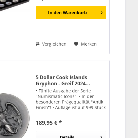
In den
Warenkorb
Vergleichen
Merken
5 Dollar Cook Islands
Gryphon - Greif 2024...
• Fünfte Ausgabe der Serie
"Numismatic Icons"! • In der
besonderen Prägequalität "Antik
Finish"! • Auflage ist auf 999 Stück
weltweit begrenzt! • Lieferung
erfolgt in Etui mit
189,95 € *
Echtheitszertifikat!Der
majestätische Greif ziert die 5....
Details