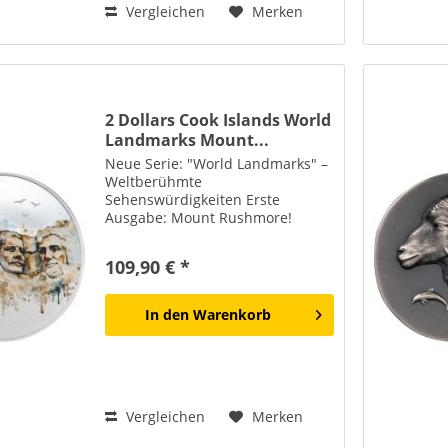
Vergleichen
Merken
2 Dollars Cook Islands World
Landmarks Mount...
Neue Serie: "World Landmarks" –
Weltberühmte
Sehenswürdigkeiten Erste
Ausgabe: Mount Rushmore!
Begrenzte Auflage – nur 1.500
Stück weltweit! Lieferung erfolgt
109,90 € *
mit Echtheitszertifikat! Der Mount
Rushmore in den Black Hills von
South...
In den
Warenkorb
Vergleichen
Merken