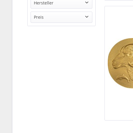
Hersteller
CIT
Preis
Offizieller Distributor
von
29,90 €
bis
5259,90 €