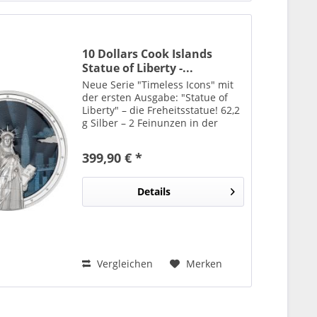
10 Dollars Cook Islands
Statue of Liberty -...
Neue Serie "Timeless Icons" mit
der ersten Ausgabe: "Statue of
Liberty" – die Freheitsstatue! 62,2
g Silber – 2 Feinunzen in der
höchsten Prägequalität "Polierte
Platte"! Die Münze ist kunstvoll
399,90 € *
befärbt und emailliert!
smartminting®...
Details
Vergleichen
Merken