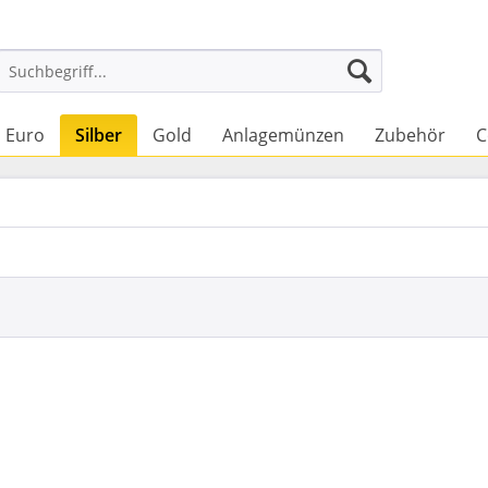
Euro
Silber
Gold
Anlagemünzen
Zubehör
C