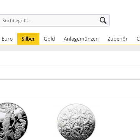
Euro
Silber
Gold
Anlagemünzen
Zubehör
C