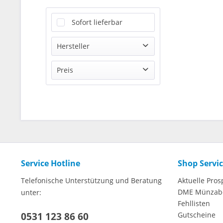
Sofort lieferbar
Hersteller
Offizieller Distributor
Preis
von
39,95 €
bis
399,90 €
Service Hotline
Shop Servi
Telefonische Unterstützung und Beratung
Aktuelle Pros
DME Münzab
unter:
Fehllisten
0531 123 86 60
Gutscheine