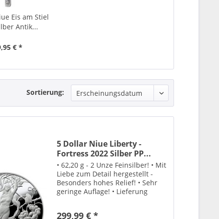
iue Eis am Stiel
lber Antik...
,95 € *
Sortierung:
5 Dollar Niue Liberty -
Fortress 2022 Silber PP...
• 62,20 g - 2 Unze Feinsilber! • Mit
Liebe zum Detail hergestellt -
Besonders hohes Relief! • Sehr
geringe Auflage! • Lieferung
erfolg in einem edlen
Schweberahmen!
299,99 € *