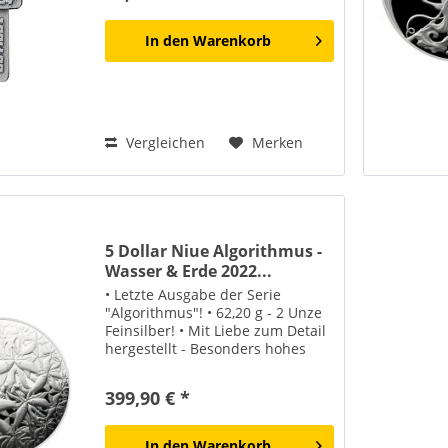
In den
Warenkorb
Vergleichen
Merken
5 Dollar Niue Algorithmus -
Wasser & Erde 2022...
• Letzte Ausgabe der Serie
"Algorithmus"! • 62,20 g - 2 Unze
Feinsilber! • Mit Liebe zum Detail
hergestellt - Besonders hohes
Relief! • Besondere Prägetechnik -
Münze ist gewölbt! • Lieferung
399,90 € *
erfolg in einem edlen
Schweberahmen!
In den
Warenkorb