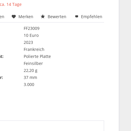
 ca. 14 Tage
hen
Merken
Bewerten
Empfehlen
FF23009
10 Euro
2023
Frankreich
t:
Polierte Platte
Feinsilber
22,20 g
r:
37 mm
3.000