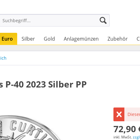
Euro
Silber
Gold
Anlagemünzen
Zubehör
C
ich
s P-40 2023 Silber PP
Dieser
72,90 
inkl. MwSt.
zzg