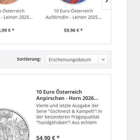
o Österreich
10 Euro Österreich
Sammelsyste
- Leinen 2025...
Aufdirndln - Leinen 2025...
kampelt" Ös
,99 € *
59,90 € *
69,
Sortierung:
10 Euro Österreich
Anpirschen - Horn 2026...
Vierte und letzte Ausgabe der
Serie "Gschneizt & Kampelt"! In
der besonderen Prägequalität
"handgehoben"! Aus echtem
Sterling-Silber! Die Lieferung
erfolgt im offiziellen Blister! Horn
54,90 € *
– ein Material, das seit