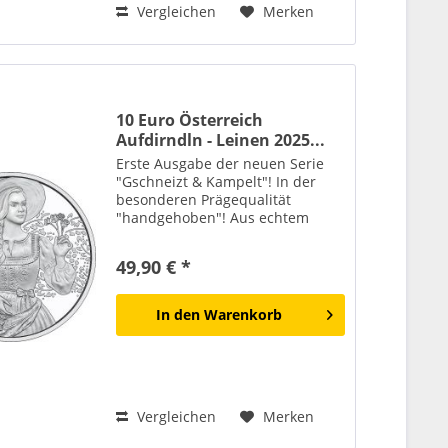
Vergleichen
Merken
10 Euro Österreich
Aufdirndln - Leinen 2025...
Erste Ausgabe der neuen Serie
"Gschneizt & Kampelt"! In der
besonderen Prägequalität
"handgehoben"! Aus echtem
Sterling-Silber! Die Lieferung
erfolgt in offiziellem Blister! Was
49,90 € *
der Kilt für Schottland und der
Kimono für Japan sind, sind...
In den
Warenkorb
Vergleichen
Merken