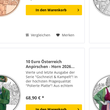
ursprünglichsten Werkstoffe
symbolisiert es die enge...
In den
Warenkorb
Vergleichen
Merken
10 Euro Österreich
Anpirschen - Horn 2026...
Vierte und letzte Ausgabe der
Serie "Gschneizt & Kampelt"! In
der höchsten Prägequalität
"Polierte Platte"! Aus echtem
Sterling-Silber! Die Lieferung
erfolgt in einem Etui mit
68,90 € *
Echtheitszertifikat! Horn – ein
Material, das seit...
In den
Warenkorb