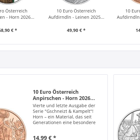
ro Österreich
10 Euro Österreich
10 Eur
en - Horn 2026...
Aufdirndln - Leinen 2025...
Aufdirndln 
68,90 € *
49,90 € *
14
10 Euro Österreich
Anpirschen - Horn 2026...
Vierte und letzte Ausgabe der
Serie "Gschneizt & Kampelt"!
Horn – ein Material, das seit
Generationen eine besondere
Bedeutung in der
österreichischen Trachtenkultur
14,99 € *
hat. Als einer der