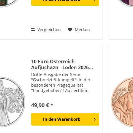
Vergleichen
Merken
10 Euro Österreich
Aufjuchazn - Loden 2026...
Dritte Ausgabe der Serie
"Gschneizt & Kampelt"! In der
besonderen Prägequalität
"handgehoben"! Aus echtem
Sterling-Silber! Die Lieferung
erfolgt in offiziellem Blister!
49,90 € *
Loden und Tracht gehören heute
untrennbar zusammen. Wer
einen Janker...
In den
Warenkorb