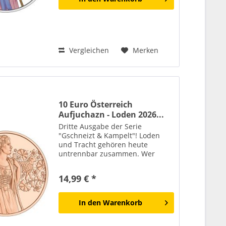
Vergleichen
Merken
10 Euro Österreich
Aufjuchazn - Loden 2026...
Dritte Ausgabe der Serie
"Gschneizt & Kampelt"! Loden
und Tracht gehören heute
untrennbar zusammen. Wer
einen Janker oder einen
Lodenhut trägt, empfindet oft
14,99 € *
eine enge Verbundenheit mit
Tradition, Natur und Heimat.
Ursprünglich diente...
In den
Warenkorb