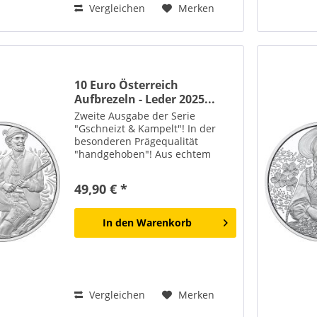
Vergleichen
Merken
10 Euro Österreich
Aufbrezeln - Leder 2025...
Zweite Ausgabe der Serie
"Gschneizt & Kampelt"! In der
besonderen Prägequalität
"handgehoben"! Aus echtem
Sterling-Silber! Die Lieferung
erfolgt im offiziellen Blister! Die
49,90 € *
Lederhose ist mehr als nur ein
Kleidungsstück. Sie steht für...
In den
Warenkorb
Vergleichen
Merken