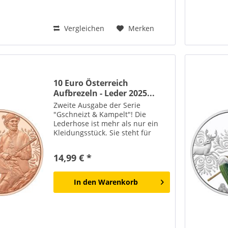
Vergleichen
Merken
10 Euro Österreich
Aufbrezeln - Leder 2025...
Zweite Ausgabe der Serie
"Gschneizt & Kampelt"! Die
Lederhose ist mehr als nur ein
Kleidungsstück. Sie steht für
österreichische Kultur, für die
enge Verbindung zur Natur und
14,99 € *
für gelebte Tradition, die auch
heute noch begeistert. Mit...
In den
Warenkorb