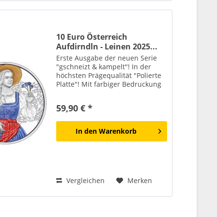
10 Euro Österreich
Aufdirndln - Leinen 2025...
Erste Ausgabe der neuen Serie
"gschneizt & kampelt"! In der
höchsten Prägequalität "Polierte
Platte"! Mit farbiger Bedruckung
auf der Bildseite! Aus echtem
Sterling-Silber! Die Lieferung
59,90 € *
erfolgt in Etui mit
Echtheitszertifikat! Was der...
In den
Warenkorb
Vergleichen
Merken