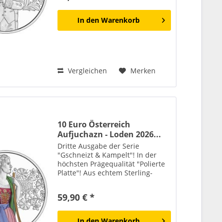
Generationen eine besondere...
In den
Warenkorb
Vergleichen
Merken
10 Euro Österreich
Aufjuchazn - Loden 2026...
Dritte Ausgabe der Serie
"Gschneizt & Kampelt"! In der
höchsten Prägequalität "Polierte
Platte"! Aus echtem Sterling-
Silber! Die Lieferung erfolgt in
Etui mit Echtheitszertifikat! Loden
59,90 € *
und Tracht gehören heute
untrennbar zusammen. Wer...
In den
Warenkorb