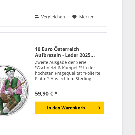
Vergleichen
Merken
10 Euro Österreich
Aufbrezeln - Leder 2025...
Zweite Ausgabe der Serie
"Gschneizt & Kampelt"! In der
höchsten Prägequalität "Polierte
Platte"! Aus echtem Sterling-
Silber! Die Lieferung erfolgt in
Etui mit Echtheitszertifikat! Die
59,90 € *
Lederhose ist mehr als nur ein
Kleidungsstück. Sie...
In den
Warenkorb