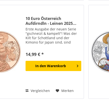
10 Euro Österreich
Aufdirndln - Leinen 2025...
Erste Ausgabe der neuen Serie
"gschneizt & kampelt"! Was der
Kilt für Schottland und der
Kimono für Japan sind, sind
Dirndl und Lederhose für
Österreich. Die neue Münzserie
14,99 € *
„gschneizt & kampelt" der Münze
Österreich ehrt die...
In den
Warenkorb
Vergleichen
Merken