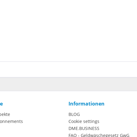
ce
Informationen
pekte
BLOG
onnements
Cookie settings
DME.BUSINESS
FAQ - Geldwäschegesetz GwG