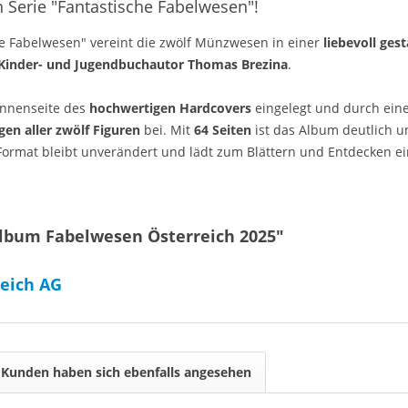
erie "Fantastische Fabelwesen"!
e Fabelwesen" vereint die zwölf Münzwesen in einer
liebevoll ges
Kinder- und Jugendbuchautor Thomas Brezina
.
Innenseite des
hochwertigen Hardcovers
eingelegt und durch ein
en aller zwölf Figuren
bei. Mit
64 Seiten
ist das Album deutlich u
ormat bleibt unverändert und lädt zum Blättern und Entdecken ei
lbum Fabelwesen Österreich 2025"
eich AG
Kunden haben sich ebenfalls angesehen