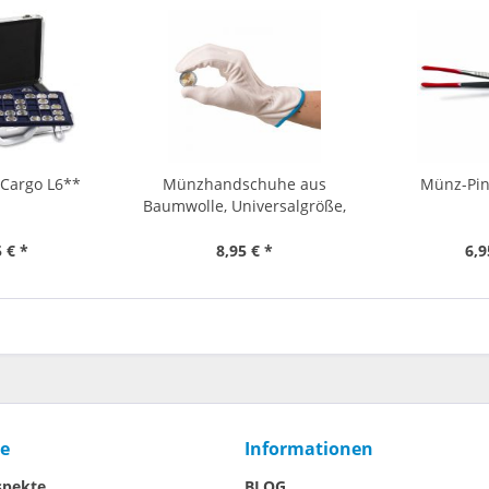
 Cargo L6**
Münzhandschuhe aus
Münz-Pin
Baumwolle, Universalgröße,
1...
 € *
8,95 € *
6,9
ce
Informationen
spekte
BLOG