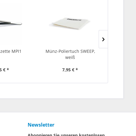
zette MPI1
Münz-Poliertuch SWEEP,
Münzpi
weiß
5 € *
7,95 € *
14
Newsletter
Abonnieren Sie unseren kostenlosen