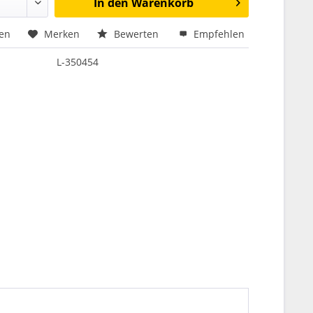
In den
Warenkorb
hen
Merken
Bewerten
Empfehlen
L-350454