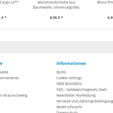
 Cargo L6**
Münzhandschuhe aus
Münz-Pin
Baumwolle, Universalgröße,
1...
 € *
8,95 € *
6,9
ce
Informationen
pekte
BLOG
onnements
Cookie settings
DME.BUSINESS
FAQ - Geldwäschegesetz GwG
in Braunschweig
Newsletter Anmeldung
Versand und Zahlungsbedingun
Widerrufsrecht
Datenschutz