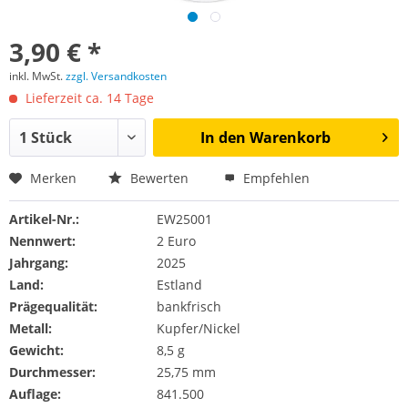
3,90 € *
inkl. MwSt.
zzgl. Versandkosten
Lieferzeit ca. 14 Tage
In den
Warenkorb
Merken
Bewerten
Empfehlen
Artikel-Nr.:
EW25001
Nennwert:
2 Euro
Jahrgang:
2025
Land:
Estland
Prägequalität:
bankfrisch
Metall:
Kupfer/Nickel
Gewicht:
8,5 g
Durchmesser:
25,75 mm
Auflage:
841.500