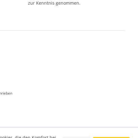
zur Kenntnis genommen.
hrieben
ookies, die den Komfort bei