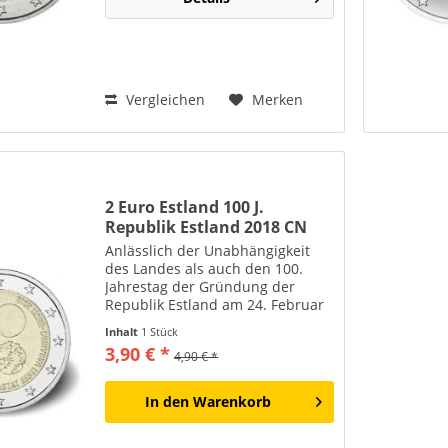
Vergleichen
Merken
2 Euro Estland 100 J.
Republik Estland 2018 CN
bfr
Anlässlich der Unabhängigkeit
des Landes als auch den 100.
Jahrestag der Gründung der
Republik Estland am 24. Februar
1918 wurde diese Gedenkmünze
Inhalt
1 Stück
herausgegeben
3,90 € *
4,90 € *
In den
Warenkorb