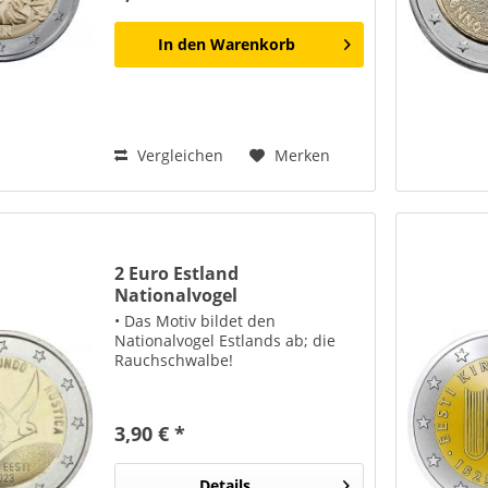
Illustrator Edgar Valter...
In den
Warenkorb
Vergleichen
Merken
2 Euro Estland
Nationalvogel
Rauchschwalbe 2023...
• Das Motiv bildet den
Nationalvogel Estlands ab; die
Rauchschwalbe!
3,90 € *
Details