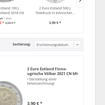
stland 100 J.
2 Euro Estland 500 J.
2 Euro Es
Estland 2018 CN
Textdruck in estnischer...
ugrische Völ
bfr
alt
1 Stück
€ *
3,90 € *
3,
4,90 € *
Sortierung:
2 Euro Estland Finno-
ugrische Völker 2021 CN bfr
• Darstellung einer
Felsenzeichnung!
3,90 € *