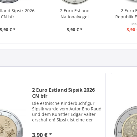
tland Sipsik 2026
2 Euro Estland
2 Euro E
CN bfr
Nationalvogel
Republik 
Rauchschwalbe 2023...
Inh
3,90 € *
3,90 € *
3,90 
2 Euro Estland Sipsik 2026
CN bfr
Die estnische Kinderbuchfigur
Sipsik wurde vom Autor Eno Raud
und dem Künstler Edgar Valter
erschaffen! Sipsik ist eine der
bekanntesten estnischen
Kinderbuchfiguren, die 1962 von
3,90 € *
dem Autor Eno Raud und dem