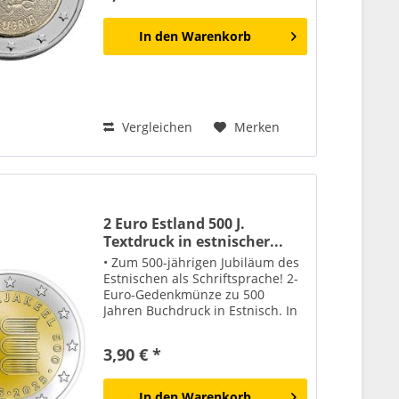
In den
Warenkorb
Vergleichen
Merken
2 Euro Estland 500 J.
Textdruck in estnischer...
• Zum 500-jährigen Jubiläum des
Estnischen als Schriftsprache! 2-
Euro-Gedenkmünze zu 500
Jahren Buchdruck in Estnisch. In
der Mitte der Münze sind vier
stilisierte Bücher zu sehen, die
3,90 € *
zusammen den Buchstaben "E"
bilden. Umgeben wird das...
In den
Warenkorb