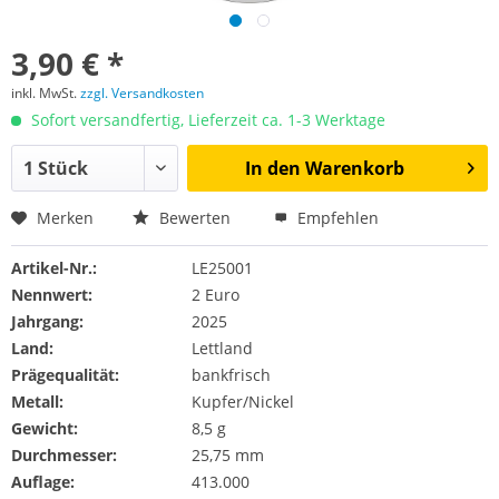
3,90 € *
inkl. MwSt.
zzgl. Versandkosten
Sofort versandfertig, Lieferzeit ca. 1-3 Werktage
In den
Warenkorb
Merken
Bewerten
Empfehlen
Artikel-Nr.:
LE25001
Nennwert:
2 Euro
Jahrgang:
2025
Land:
Lettland
Prägequalität:
bankfrisch
Metall:
Kupfer/Nickel
Gewicht:
8,5 g
Durchmesser:
25,75 mm
Auflage:
413.000