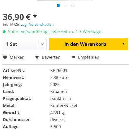
36,90 € *
inkl. MwSt.
zzgl. Versandkosten
Sofort versandfertig, Lieferzeit ca. 1-3 Werktage
In den
Warenkorb
Merken
Bewerten
Empfehlen
Artikel-Nr.:
KR26003
Nennwert:
3,88 Euro
Jahrgang:
2026
Land:
Kroatien
Prägequalität:
bankfrisch
Metall:
Kupfer/Nickel
Gewicht:
42,91 g
Durchmesser:
diverse
Auflage:
5.500