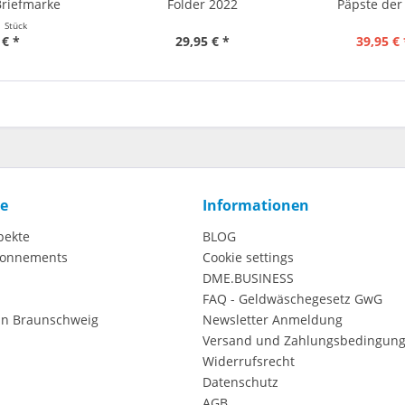
Briefmarke
Folder 2022
Päpste der
1 Stück
 € *
29,95 € *
39,95 € 
ce
Informationen
pekte
BLOG
onnements
Cookie settings
DME.BUSINESS
FAQ - Geldwäschegesetz GwG
in Braunschweig
Newsletter Anmeldung
Versand und Zahlungsbedingun
Widerrufsrecht
Datenschutz
AGB