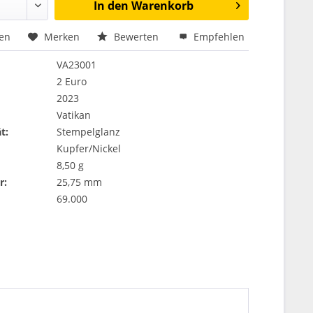
In den
Warenkorb
hen
Merken
Bewerten
Empfehlen
VA23001
2 Euro
2023
Vatikan
t:
Stempelglanz
Kupfer/Nickel
8,50 g
r:
25,75 mm
69.000