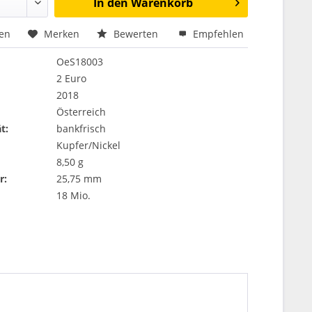
In den
Warenkorb
hen
Merken
Bewerten
Empfehlen
OeS18003
2 Euro
2018
Österreich
t:
bankfrisch
Kupfer/Nickel
8,50 g
r:
25,75 mm
18 Mio.