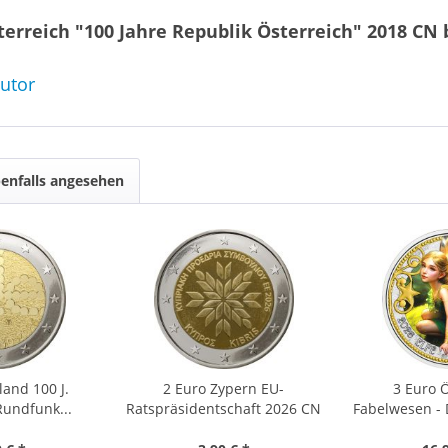
erreich "100 Jahre Republik Österreich" 2018 CN 
butor
enfalls angesehen
land 100 J.
2 Euro Zypern EU-
3 Euro 
Rundfunk...
Ratspräsidentschaft 2026 CN
Fabelwesen - 
bfr