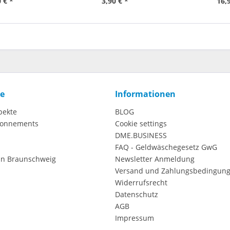
 € *
3,90 € *
16,
ce
Informationen
pekte
BLOG
onnements
Cookie settings
DME.BUSINESS
FAQ - Geldwäschegesetz GwG
in Braunschweig
Newsletter Anmeldung
Versand und Zahlungsbedingun
Widerrufsrecht
Datenschutz
AGB
Impressum