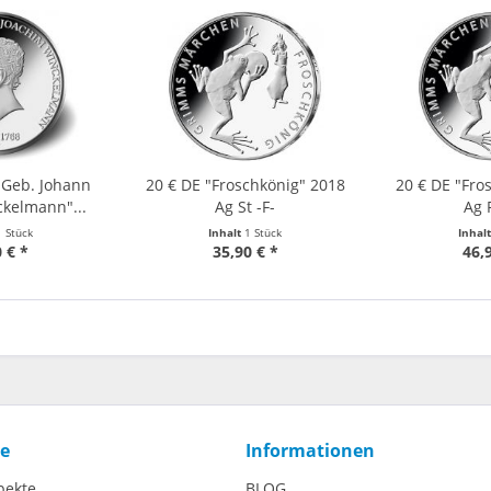
 Geb. Johann
20 € DE "Froschkönig" 2018
20 € DE "Fro
kelmann"...
Ag St -F-
Ag 
1 Stück
Inhalt
1 Stück
Inhal
 € *
35,90 € *
46,
ce
Informationen
pekte
BLOG