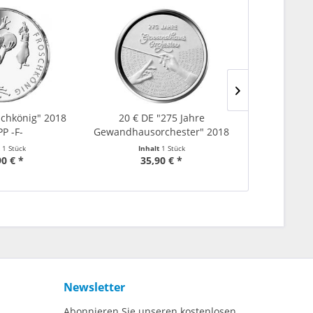
schkönig" 2018
20 € DE "275 Jahre
20 € DE
PP -F-
Gewandhausorchester" 2018
Gewandhauso
Ag...
t
1 Stück
Inhalt
1 Stück
Inha
90 € *
35,90 € *
46
Newsletter
Abonnieren Sie unseren kostenlosen