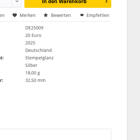
In den
Warenkorb
hen
Merken
Bewerten
Empfehlen
DE25009
20 Euro
2025
Deutschland
t:
Stempelglanz
Silber
18,00 g
r:
32,50 mm