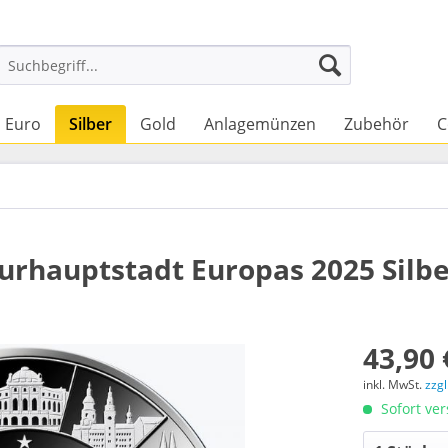
Euro
Silber
Gold
Anlagemünzen
Zubehör
C
rhauptstadt Europas 2025 Silber 
43,90 
inkl. MwSt.
zzg
Sofort ver