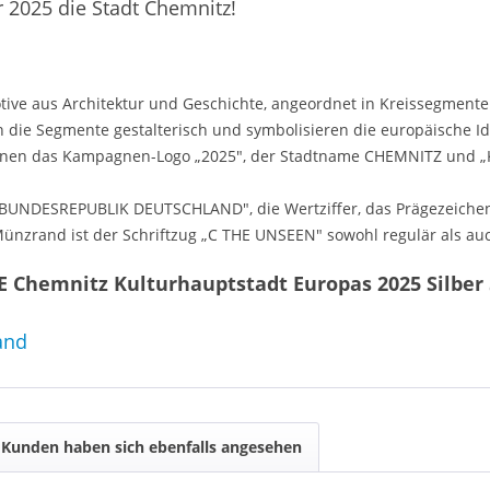
r 2025 die Stadt Chemnitz!
Motive aus Architektur und Geschichte, angeordnet in Kreissegmen
die Segmente gestalterisch und symbolisieren die europäische Id
denen das Kampagnen-Logo „2025", der Stadtname CHEMNITZ und 
g „BUNDESREPUBLIK DEUTSCHLAND", die Wertziffer, das Prägezeichen 
ünzrand ist der Schriftzug „C THE UNSEEN" sowohl regulär als auc
 Chemnitz Kulturhauptstadt Europas 2025 Silber S
and
Kunden haben sich ebenfalls angesehen