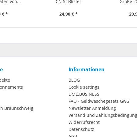
aten von...
CN St Blister
Große 2
 € *
24,90 € *
29,
ce
Informationen
pekte
BLOG
onnements
Cookie settings
DME.BUSINESS
FAQ - Geldwäschegesetz GwG
in Braunschweig
Newsletter Anmeldung
Versand und Zahlungsbedingun
Widerrufsrecht
Datenschutz
AGB