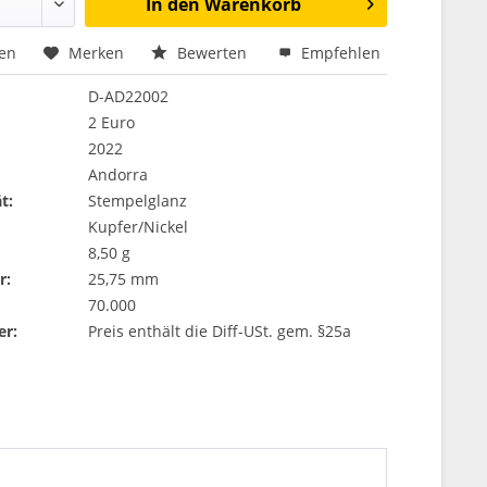
In den
Warenkorb
hen
Merken
Bewerten
Empfehlen
D-AD22002
2 Euro
2022
Andorra
t:
Stempelglanz
Kupfer/Nickel
8,50 g
r:
25,75 mm
70.000
er:
Preis enthält die Diff-USt. gem. §25a