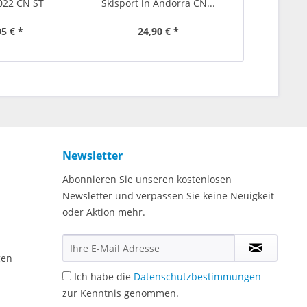
022 CN ST
Skisport in Andorra CN...
kümmern uns
95 € *
24,90 € *
24
Newsletter
Abonnieren Sie unseren kostenlosen
Newsletter und verpassen Sie keine Neuigkeit
oder Aktion mehr.
gen
Ich habe die
Datenschutzbestimmungen
zur Kenntnis genommen.