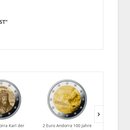
ST"
orra Karl der
2 Euro Andorra 100 Jahre
2 Euro A