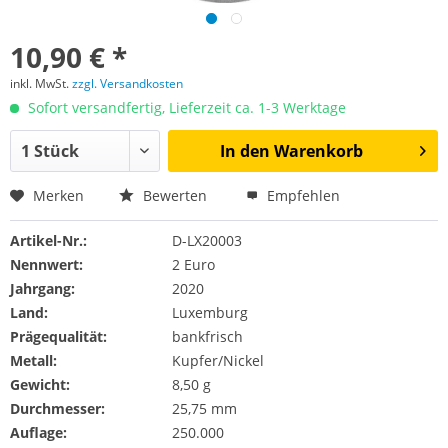
10,90 € *
inkl. MwSt.
zzgl. Versandkosten
Sofort versandfertig, Lieferzeit ca. 1-3 Werktage
In den
Warenkorb
Merken
Bewerten
Empfehlen
Artikel-Nr.:
D-LX20003
Nennwert:
2 Euro
Jahrgang:
2020
Land:
Luxemburg
Prägequalität:
bankfrisch
Metall:
Kupfer/Nickel
Gewicht:
8,50 g
Durchmesser:
25,75 mm
Auflage:
250.000