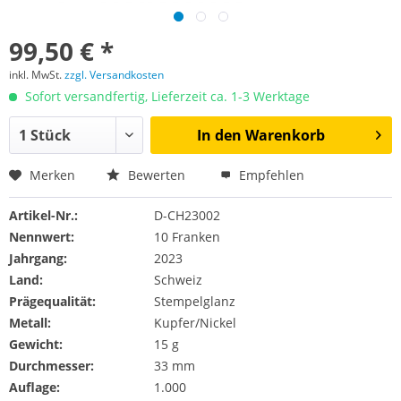
99,50 € *
inkl. MwSt.
zzgl. Versandkosten
Sofort versandfertig, Lieferzeit ca. 1-3 Werktage
In den
Warenkorb
Merken
Bewerten
Empfehlen
Artikel-Nr.:
D-CH23002
Nennwert:
10 Franken
Jahrgang:
2023
Land:
Schweiz
Prägequalität:
Stempelglanz
Metall:
Kupfer/Nickel
Gewicht:
15 g
Durchmesser:
33 mm
Auflage:
1.000