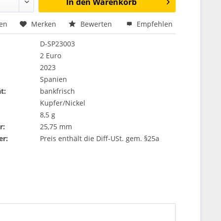
In den
Warenkorb
hen
Merken
Bewerten
Empfehlen
D-SP23003
2 Euro
2023
Spanien
t:
bankfrisch
Kupfer/Nickel
8,5 g
r:
25,75 mm
er:
Preis enthält die Diff-USt. gem. §25a