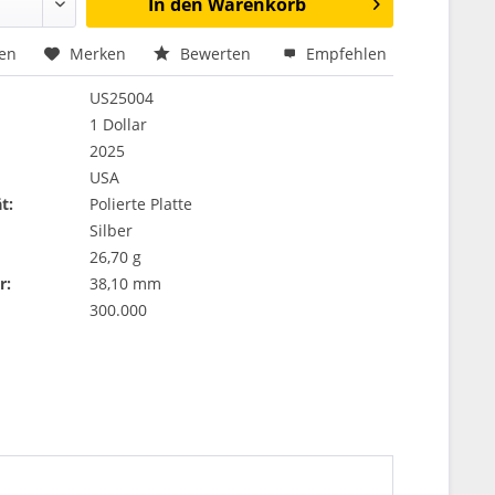
In den
Warenkorb
hen
Merken
Bewerten
Empfehlen
US25004
1 Dollar
2025
USA
t:
Polierte Platte
Silber
26,70 g
r:
38,10 mm
300.000