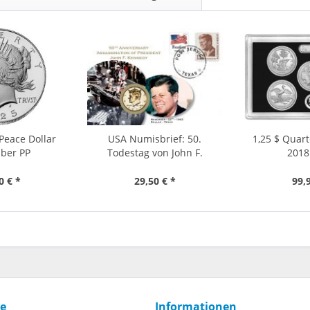
Peace Dollar
USA Numisbrief: 50.
1,25 $ Quart
lber PP
Todestag von John F.
2018
Kennedy
0 € *
29,50 € *
99,
ce
Informationen