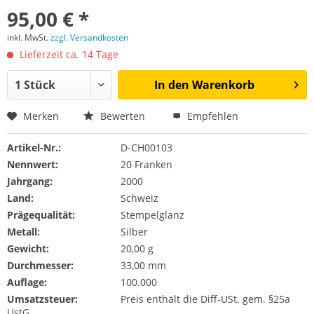
95,00 € *
inkl. MwSt.
zzgl. Versandkosten
Lieferzeit ca. 14 Tage
In den
Warenkorb
Merken
Bewerten
Empfehlen
Artikel-Nr.:
D-CH00103
Nennwert:
20 Franken
Jahrgang:
2000
Land:
Schweiz
Prägequalität:
Stempelglanz
Metall:
Silber
Gewicht:
20,00 g
Durchmesser:
33,00 mm
Auflage:
100.000
Umsatzsteuer:
Preis enthält die Diff-USt. gem. §25a
UstG