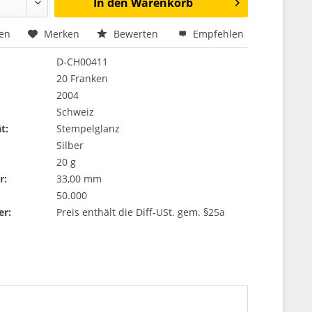
In den
Warenkorb
hen
Merken
Bewerten
Empfehlen
D-CH00411
20 Franken
2004
Schweiz
t:
Stempelglanz
Silber
20 g
r:
33,00 mm
50.000
er:
Preis enthält die Diff-USt. gem. §25a