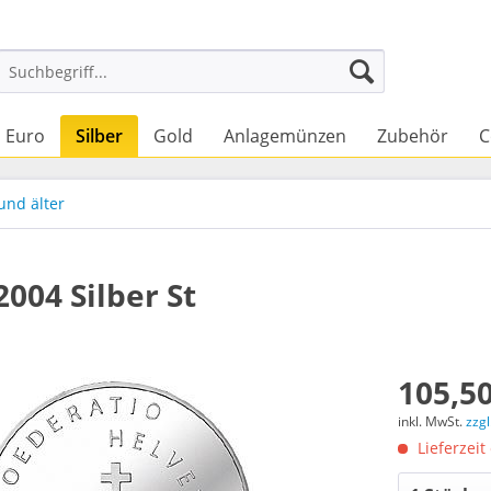
Euro
Silber
Gold
Anlagemünzen
Zubehör
C
und älter
2004 Silber St
105,50
inkl. MwSt.
zzg
Lieferzeit