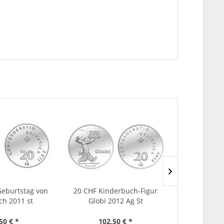
Geburtstag von
20 CHF Kinderbuch-Figur
20 CHF Sc
ch 2011 st
Globi 2012 Ag St
Alpenüber
50 € *
102,50 € *
98