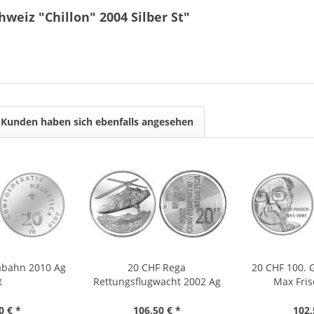
weiz "Chillon" 2004 Silber St"
Kunden haben sich ebenfalls angesehen
abahn 2010 Ag
20 CHF Rega
20 CHF 100. 
t
Rettungsflugwacht 2002 Ag
Max Fris
St
0 € *
106,50 € *
102,