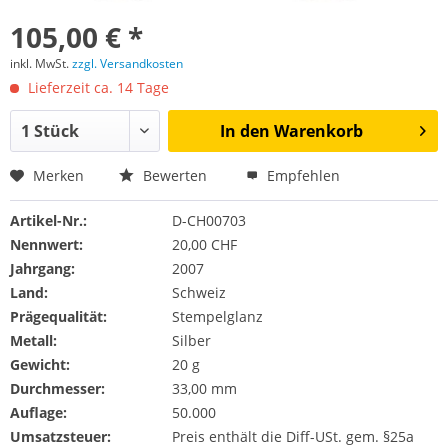
105,00 € *
inkl. MwSt.
zzgl. Versandkosten
Lieferzeit ca. 14 Tage
In den
Warenkorb
Merken
Bewerten
Empfehlen
Artikel-Nr.:
D-CH00703
Nennwert:
20,00 CHF
Jahrgang:
2007
Land:
Schweiz
Prägequalität:
Stempelglanz
Metall:
Silber
Gewicht:
20 g
Durchmesser:
33,00 mm
Auflage:
50.000
Umsatzsteuer:
Preis enthält die Diff-USt. gem. §25a