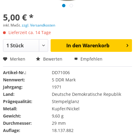
5,00 € *
inkl. MwSt.
zzgl. Versandkosten
Lieferzeit ca. 14 Tage
In den
Warenkorb
Merken
Bewerten
Empfehlen
Artikel-Nr.:
DD71006
Nennwert:
5 DDR Mark
Jahrgang:
1971
Land:
Deutsche Demokratische Republik
Prägequalität:
Stempelglanz
Metall:
Kupfer/Nickel
Gewicht:
9,60 g
Durchmesser:
29 mm
Auflage:
18.137.882