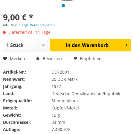
9,00 € *
inkl. MwSt.
zzgl. Versandkosten
Lieferzeit ca. 14 Tage
In den
Warenkorb
Merken
Bewerten
Empfehlen
Artikel-Nr.:
DD72001
Nennwert:
20 DDR Mark
Jahrgang:
1972
Land:
Deutsche Demokratische Republik
Prägequalität:
Stempelglanz
Metall:
Kupfer/Nickel
Gewicht:
15 g
Durchmesser:
33 mm
Auflage:
7.480.378