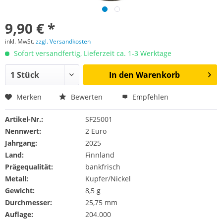
9,90 € *
inkl. MwSt.
zzgl. Versandkosten
Sofort versandfertig, Lieferzeit ca. 1-3 Werktage
In den
Warenkorb
Merken
Bewerten
Empfehlen
Artikel-Nr.:
SF25001
Nennwert:
2 Euro
Jahrgang:
2025
Land:
Finnland
Prägequalität:
bankfrisch
Metall:
Kupfer/Nickel
Gewicht:
8,5 g
Durchmesser:
25,75 mm
Auflage:
204.000