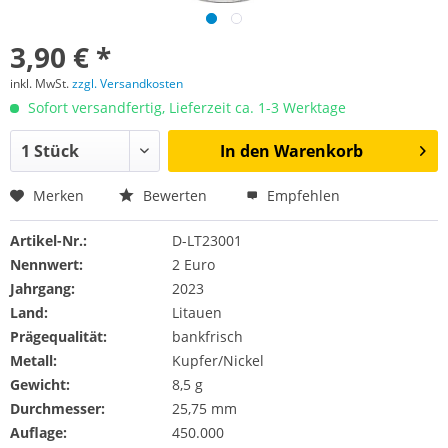
3,90 € *
inkl. MwSt.
zzgl. Versandkosten
Sofort versandfertig, Lieferzeit ca. 1-3 Werktage
In den
Warenkorb
Merken
Bewerten
Empfehlen
Artikel-Nr.:
D-LT23001
Nennwert:
2 Euro
Jahrgang:
2023
Land:
Litauen
Prägequalität:
bankfrisch
Metall:
Kupfer/Nickel
Gewicht:
8,5 g
Durchmesser:
25,75 mm
Auflage:
450.000