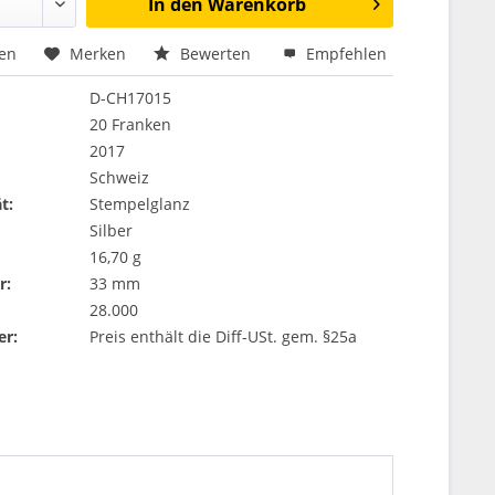
In den
Warenkorb
hen
Merken
Bewerten
Empfehlen
D-CH17015
20 Franken
2017
Schweiz
t:
Stempelglanz
Silber
16,70 g
r:
33 mm
28.000
er:
Preis enthält die Diff-USt. gem. §25a