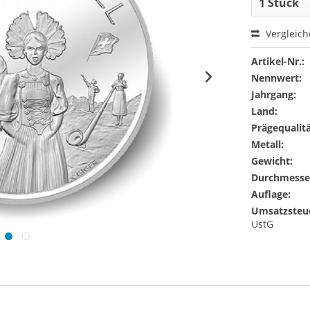
Vergleic
Artikel-Nr.:
Nennwert:
Jahrgang:
Land:
Prägequalitä
Metall:
Gewicht:
Durchmesse
Auflage:
Umsatzsteu
UstG