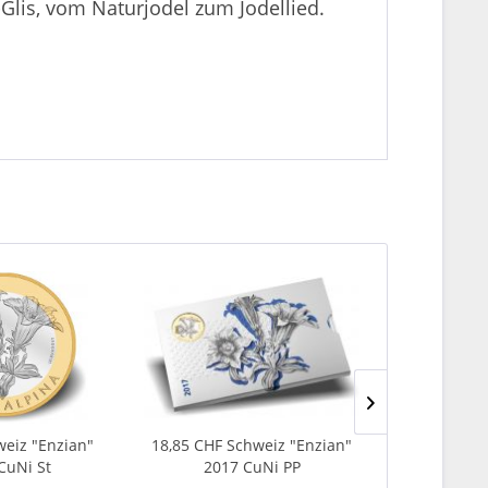
Glis, vom Naturjodel zum Jodellied.
eiz "Enzian"
18,85 CHF Schweiz "Enzian"
8,85 CHF Sc
CuNi St
2017 CuNi PP
mit Bäre