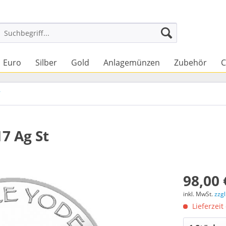
Euro
Silber
Gold
Anlagemünzen
Zubehör
C
7
7 Ag St
98,00 
inkl. MwSt.
zzg
Lieferzeit