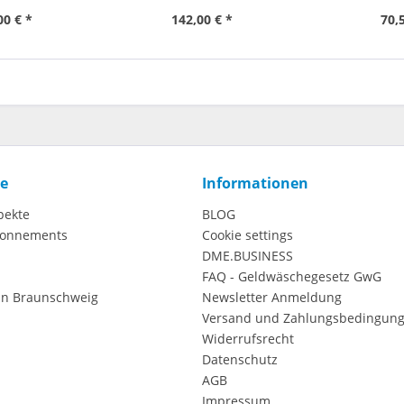
 PP
00 € *
142,00 € *
70,
ce
Informationen
pekte
BLOG
onnements
Cookie settings
DME.BUSINESS
FAQ - Geldwäschegesetz GwG
in Braunschweig
Newsletter Anmeldung
Versand und Zahlungsbedingun
Widerrufsrecht
Datenschutz
AGB
Impressum