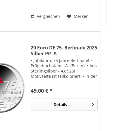
Vergleichen
Merken
20 Euro DE 75. Berlinale 2025
Silber PP -A-
• Jubiläum: 75 Jahre Berlinale! •
Prägebuchstabe -A- (Berlin)! • Aus
Sterlingsilber - Ag 925! •
Motivseite ist teilkoloriert! • In der
höchsten Prägequalität "Polierte
Platte"! • Lieferung erfolgt in
49,00 € *
offiziellem Folder! Der
Münzentwurf...
Details