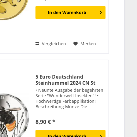
In den
Warenkorb
Vergleichen
Merken
5 Euro Deutschland
Steinhummel 2024 CN St
• Neunte Ausgabe der begehrten
Serie "Wunderwelt Insekten"! •
Hochwertige Farbapplikation!
Beschreibung Münze Die
Bedeutung der Steinhummel für
das Ökosystem stellt auch das
8,90 € *
Münzmotiv vom Künstler Patrick
Niesel aus Röthenbach a. d....
In den
Warenkorb