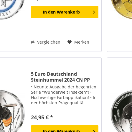
In den
Warenkorb
Vergleichen
Merken
5 Euro Deutschland
Steinhummel 2024 CN PP
• Neunte Ausgabe der begehrten
Serie "Wunderwelt Insekten"! •
Hochwertige Farbapplikation! • In
der höchsten Prägequalität
"Polierte Platte"! • Lieferung
erfolgt in der originalen
24,95 € *
Verpackung! Beschreibung
Münze Die Bedeutung der...
In den
Warenkorb