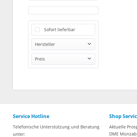
Sofort lieferbar
Hersteller
Münze Deutschland
Preis
von
8,90 €
bis
649,00 €
Service Hotline
Shop Servi
Telefonische Unterstützung und Beratung
Aktuelle Pros
DME Münzab
unter: