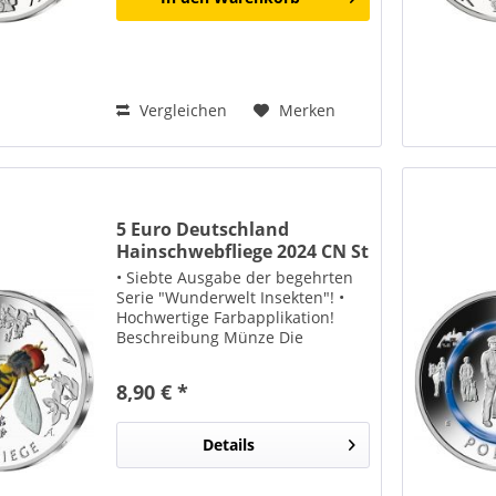
Vergleichen
Merken
5 Euro Deutschland
Hainschwebfliege 2024 CN St
• Siebte Ausgabe der begehrten
Serie "Wunderwelt Insekten"! •
Hochwertige Farbapplikation!
Beschreibung Münze Die
Komposition stammt von der
Künstlerin Anna Martha Napp
8,90 € *
aus Maßlow und zeigt eine
Hainschwebfliege, die sich einer
Blüte...
Details