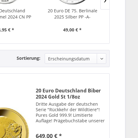
 Deutschland
20 Euro DE 75. Berlinale
5 Euro D
mel 2024 CN PP
2025 Silber PP -A-
Steinhumme
,95 € *
49,00 € *
8,
Sortierung:
20 Euro Deutschland Biber
2024 Gold St 1/8oz
Dritte Ausgabe der deutschen
Serie "Rückkehr der Wildtiere"!
Pures Gold 999.9! Limitierte
Auflage! Prägebuchstabe unserer
Wahl!
649,00 € *