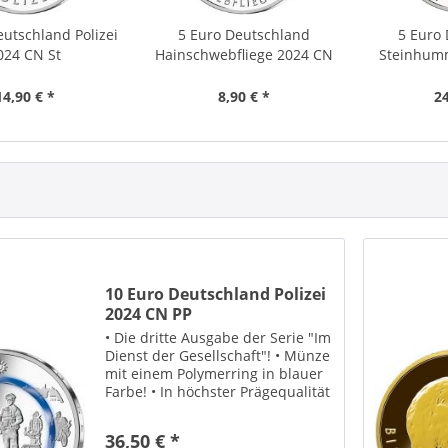
eutschland Polizei
5 Euro Deutschland
5 Euro
024 CN St
Hainschwebfliege 2024 CN
Steinhum
St
14,90 € *
8,90 € *
24
10 Euro Deutschland Polizei
2024 CN PP
• Die dritte Ausgabe der Serie "Im
Dienst der Gesellschaft"! • Münze
mit einem Polymerring in blauer
Farbe! • In höchster Prägequalität
"Polierte Platte"! • Lieferung
erfolgt in einem offiziellen Blister!
36,50 € *
• Buchstabe nach unserer Wahl!