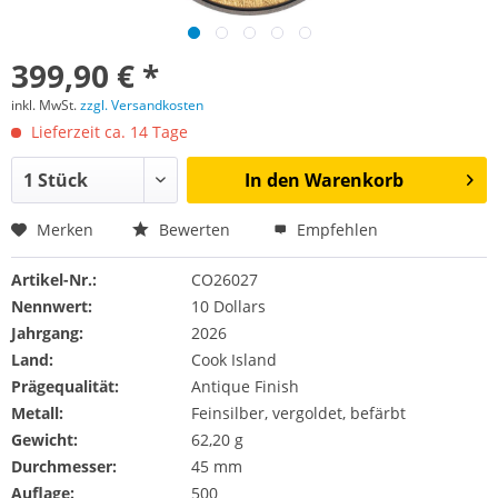
399,90 € *
inkl. MwSt.
zzgl. Versandkosten
Lieferzeit ca. 14 Tage
In den
Warenkorb
Merken
Bewerten
Empfehlen
Artikel-Nr.:
CO26027
Nennwert:
10 Dollars
Jahrgang:
2026
Land:
Cook Island
Prägequalität:
Antique Finish
Metall:
Feinsilber, vergoldet, befärbt
Gewicht:
62,20 g
Durchmesser:
45 mm
Auflage:
500