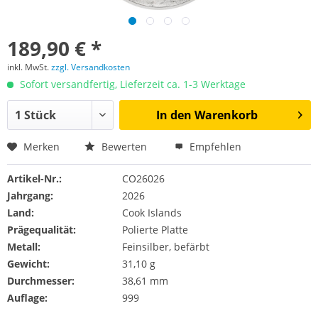
189,90 € *
inkl. MwSt.
zzgl. Versandkosten
Sofort versandfertig, Lieferzeit ca. 1-3 Werktage
In den
Warenkorb
Merken
Bewerten
Empfehlen
Artikel-Nr.:
CO26026
Jahrgang:
2026
Land:
Cook Islands
Prägequalität:
Polierte Platte
Metall:
Feinsilber, befärbt
Gewicht:
31,10 g
Durchmesser:
38,61 mm
Auflage:
999